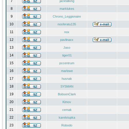
7
jacktalking
8
marklukes
9
Chrono_Leggionaire
10
nosferatu135
11
nox
12
pavlinaxx
13
Jaso
14
tiger01
15
pccentrum
16
marlowe
17
husnak
18
SYSMAN
19
BobsenClark
20
Kimov
21
cemak
22
karelstupka
23
Robodo