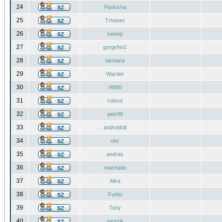
24
Pavlucha
25
Trhanec
26
sweep
27
gorgeNo1
28
tarmara
29
Warder
30
HB80
31
robsol
32
petr99
33
androidoll
34
ohr
35
andras
36
machado
37
Mira
38
Furbo
39
Tony
40
mrazik