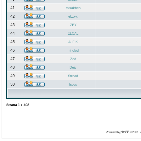
41
misakben
42
eLzyx
43
ZBY
44
ELCAL
45
ALFIK
46
mholod
47
Zed
48
Dejv
49
Strnad
50
lapos
Strana
1
z
408
phpBB
Powered by
© 2001, 