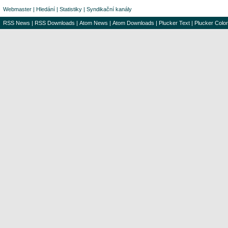
Webmaster
|
Hledání
|
Statistiky
|
Syndikační kanály
RSS News
|
RSS Downloads
|
Atom News
|
Atom Downloads
|
Plucker Text
|
Plucker Color