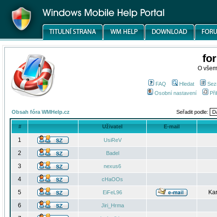
fo
O všem
FAQ
Hledat
Sez
Osobní nastavení
Při
Obsah fóra WMHelp.cz
Seřadit podle:
#
Uživatel
E-mail
1
UsiReV
2
Badel
3
nexus6
4
cHaOOs
5
Kar
EiFeL96
6
Jiri_Hrma