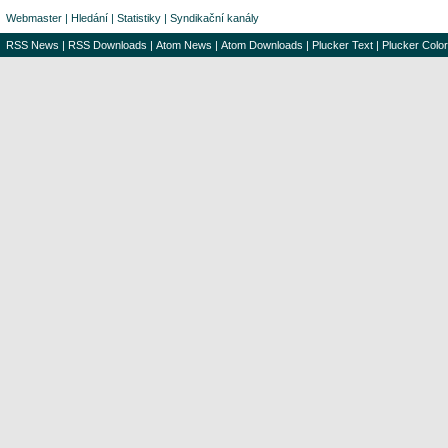
Webmaster
|
Hledání
|
Statistiky
|
Syndikační kanály
RSS News
|
RSS Downloads
|
Atom News
|
Atom Downloads
|
Plucker Text
|
Plucker Color