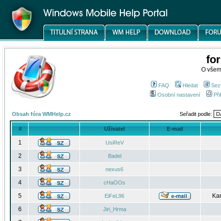
fo
O všem
FAQ
Hledat
Sez
Osobní nastavení
Při
Obsah fóra WMHelp.cz
Seřadit podle:
#
Uživatel
E-mail
1
UsiReV
2
Badel
3
nexus6
4
cHaOOs
5
Kar
EiFeL96
6
Jiri_Hrma