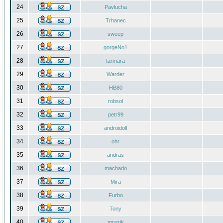
24
Pavlucha
25
Trhanec
26
sweep
27
gorgeNo1
28
tarmara
29
Warder
30
HB80
31
robsol
32
petr99
33
androidoll
34
ohr
35
andras
36
machado
37
Mira
38
Furbo
39
Tony
40
mrazik