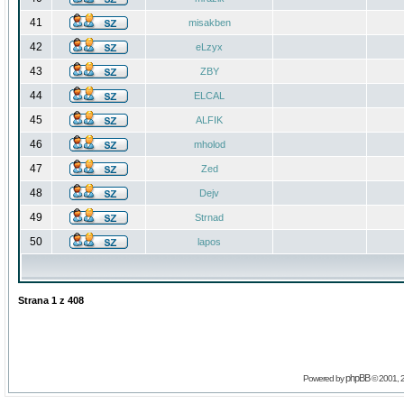
41
misakben
42
eLzyx
43
ZBY
44
ELCAL
45
ALFIK
46
mholod
47
Zed
48
Dejv
49
Strnad
50
lapos
Strana
1
z
408
phpBB
Powered by
© 2001, 