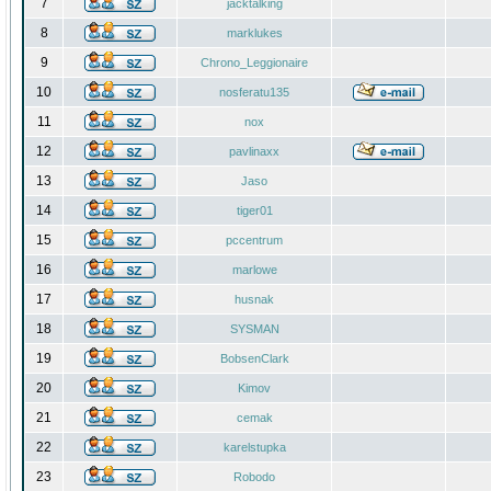
7
jacktalking
8
marklukes
9
Chrono_Leggionaire
10
nosferatu135
11
nox
12
pavlinaxx
13
Jaso
14
tiger01
15
pccentrum
16
marlowe
17
husnak
18
SYSMAN
19
BobsenClark
20
Kimov
21
cemak
22
karelstupka
23
Robodo