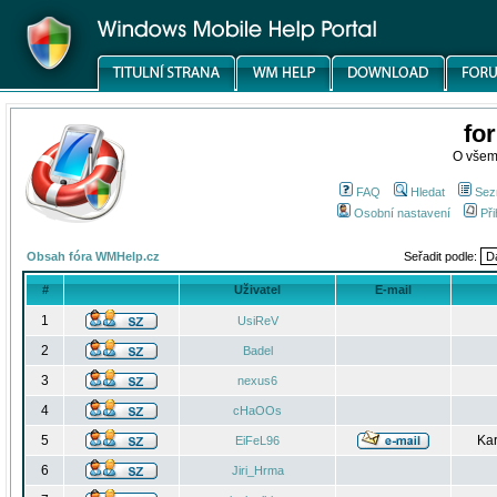
fo
O všem
FAQ
Hledat
Sez
Osobní nastavení
Při
Obsah fóra WMHelp.cz
Seřadit podle:
#
Uživatel
E-mail
1
UsiReV
2
Badel
3
nexus6
4
cHaOOs
5
Kar
EiFeL96
6
Jiri_Hrma