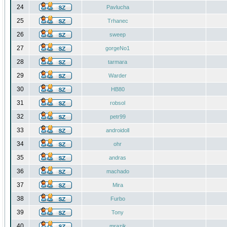
24
Pavlucha
25
Trhanec
26
sweep
27
gorgeNo1
28
tarmara
29
Warder
30
HB80
31
robsol
32
petr99
33
androidoll
34
ohr
35
andras
36
machado
37
Mira
38
Furbo
39
Tony
40
mrazik