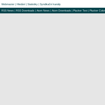
Webmaster
|
Hledání
|
Statistiky
|
Syndikační kanály
RSS News
|
RSS Downloads
|
Atom News
|
Atom Downloads
|
Plucker Text
|
Plucker Color