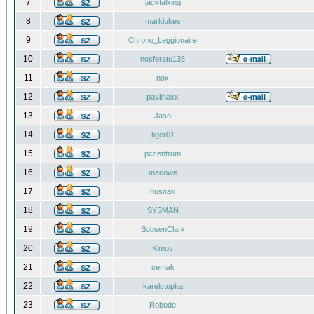
7
jacktalking
8
marklukes
9
Chrono_Leggionaire
10
nosferatu135
11
nox
12
pavlinaxx
13
Jaso
14
tiger01
15
pccentrum
16
marlowe
17
husnak
18
SYSMAN
19
BobsenClark
20
Kimov
21
cemak
22
karelstupka
23
Robodo