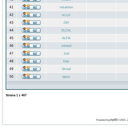
41
misakben
42
eLzyx
43
ZBY
44
ELCAL
45
ALFIK
46
mholod
47
Zed
48
Dejv
49
Strnad
50
lapos
Strana
1
z
407
phpBB
Powered by
© 2001, 