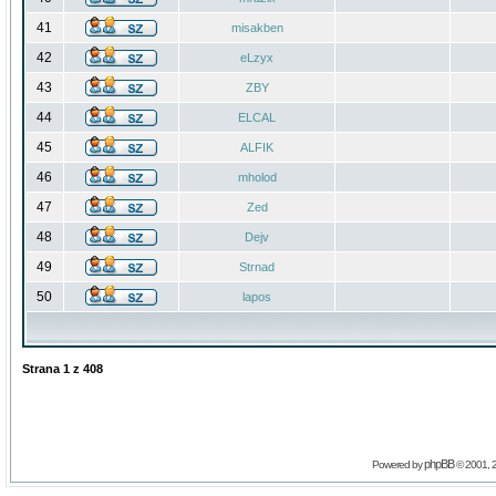
41
misakben
42
eLzyx
43
ZBY
44
ELCAL
45
ALFIK
46
mholod
47
Zed
48
Dejv
49
Strnad
50
lapos
Strana
1
z
408
phpBB
Powered by
© 2001, 