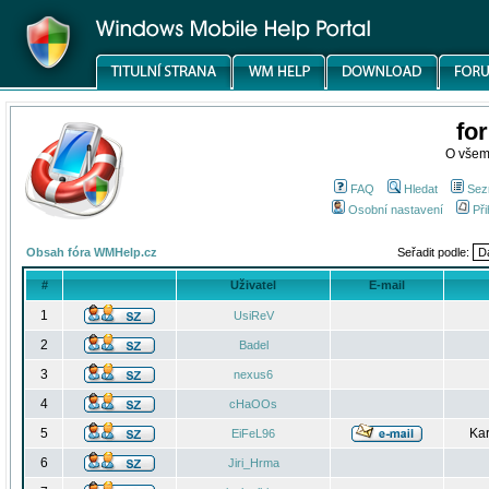
fo
O všem
FAQ
Hledat
Sez
Osobní nastavení
Při
Obsah fóra WMHelp.cz
Seřadit podle:
#
Uživatel
E-mail
1
UsiReV
2
Badel
3
nexus6
4
cHaOOs
5
Kar
EiFeL96
6
Jiri_Hrma