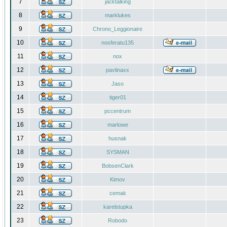
7
jacktalking
8
marklukes
9
Chrono_Leggionaire
10
nosferatu135
11
nox
12
pavlinaxx
13
Jaso
14
tiger01
15
pccentrum
16
marlowe
17
husnak
18
SYSMAN
19
BobsenClark
20
Kimov
21
cemak
22
karelstupka
23
Robodo