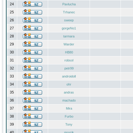
24
Pavlucha
25
Trhanec
26
sweep
27
gorgeNo1
28
tarmara
29
Warder
30
HB80
31
robsol
32
petr99
33
androidoll
34
ohr
35
andras
36
machado
37
Mira
38
Furbo
39
Tony
40
mrazik