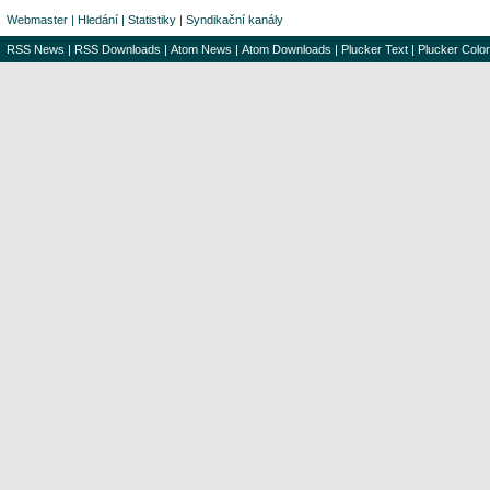
Webmaster
|
Hledání
|
Statistiky
|
Syndikační kanály
RSS News
|
RSS Downloads
|
Atom News
|
Atom Downloads
|
Plucker Text
|
Plucker Color