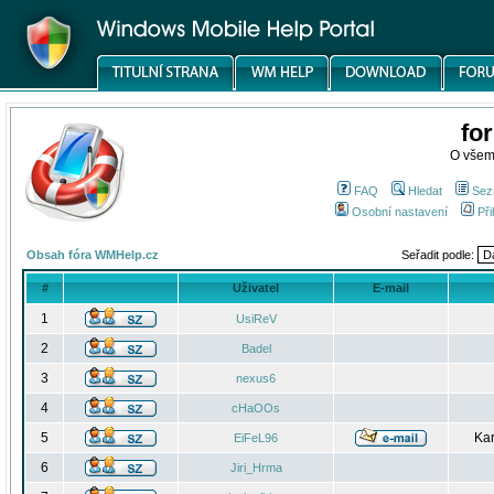
fo
O všem
FAQ
Hledat
Sez
Osobní nastavení
Při
Obsah fóra WMHelp.cz
Seřadit podle:
#
Uživatel
E-mail
1
UsiReV
2
Badel
3
nexus6
4
cHaOOs
5
Kar
EiFeL96
6
Jiri_Hrma