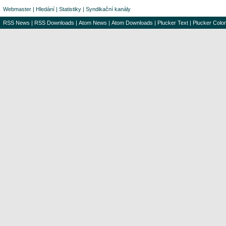
Webmaster
|
Hledání
|
Statistiky
|
Syndikační kanály
RSS News
|
RSS Downloads
|
Atom News
|
Atom Downloads
|
Plucker Text
|
Plucker Color