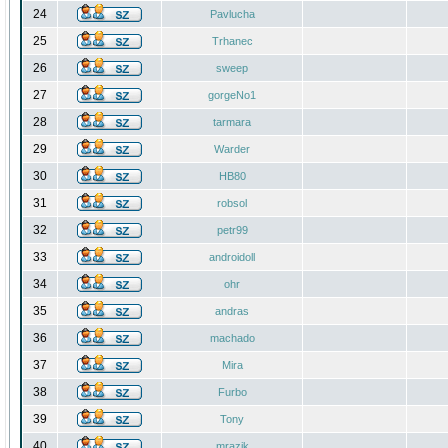
24
Pavlucha
25
Trhanec
26
sweep
27
gorgeNo1
28
tarmara
29
Warder
30
HB80
31
robsol
32
petr99
33
androidoll
34
ohr
35
andras
36
machado
37
Mira
38
Furbo
39
Tony
40
mrazik