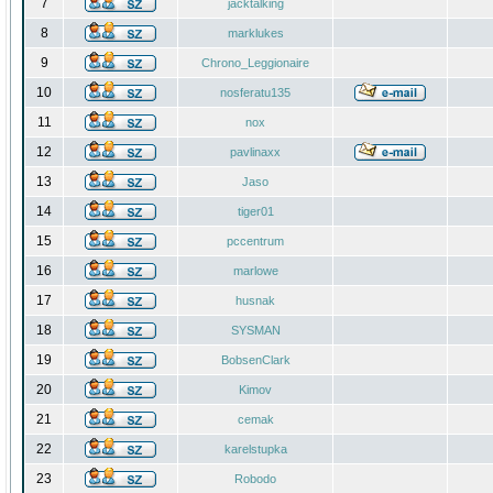
7
jacktalking
8
marklukes
9
Chrono_Leggionaire
10
nosferatu135
11
nox
12
pavlinaxx
13
Jaso
14
tiger01
15
pccentrum
16
marlowe
17
husnak
18
SYSMAN
19
BobsenClark
20
Kimov
21
cemak
22
karelstupka
23
Robodo