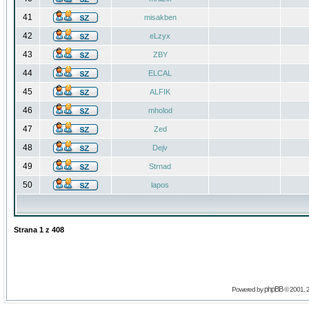
41
misakben
42
eLzyx
43
ZBY
44
ELCAL
45
ALFIK
46
mholod
47
Zed
48
Dejv
49
Strnad
50
lapos
Strana
1
z
408
phpBB
Powered by
© 2001, 