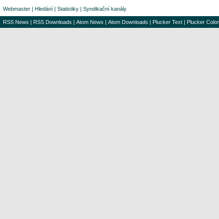
Webmaster
|
Hledání
|
Statistiky
|
Syndikační kanály
RSS News
|
RSS Downloads
|
Atom News
|
Atom Downloads
|
Plucker Text
|
Plucker Color