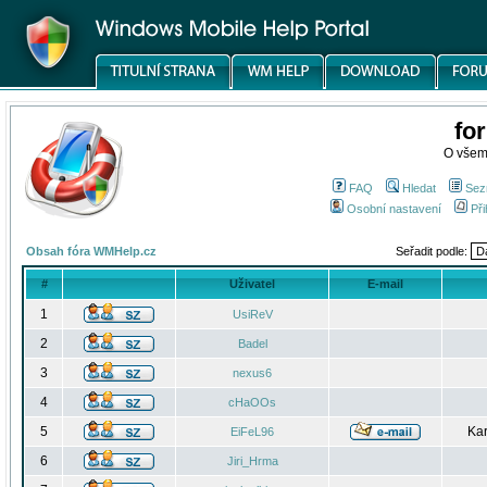
fo
O všem
FAQ
Hledat
Sez
Osobní nastavení
Při
Obsah fóra WMHelp.cz
Seřadit podle:
#
Uživatel
E-mail
1
UsiReV
2
Badel
3
nexus6
4
cHaOOs
5
Kar
EiFeL96
6
Jiri_Hrma