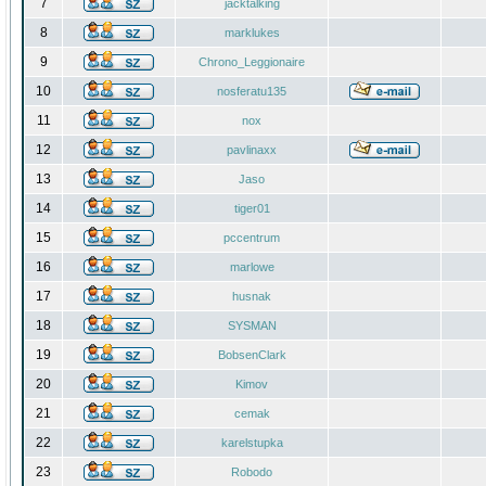
7
jacktalking
8
marklukes
9
Chrono_Leggionaire
10
nosferatu135
11
nox
12
pavlinaxx
13
Jaso
14
tiger01
15
pccentrum
16
marlowe
17
husnak
18
SYSMAN
19
BobsenClark
20
Kimov
21
cemak
22
karelstupka
23
Robodo