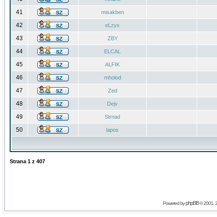
41
misakben
42
eLzyx
43
ZBY
44
ELCAL
45
ALFIK
46
mholod
47
Zed
48
Dejv
49
Strnad
50
lapos
Strana
1
z
407
phpBB
Powered by
© 2001, 