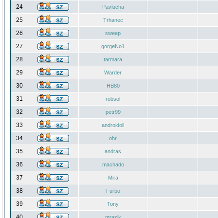
24
Pavlucha
25
Trhanec
26
sweep
27
gorgeNo1
28
tarmara
29
Warder
30
HB80
31
robsol
32
petr99
33
androidoll
34
ohr
35
andras
36
machado
37
Mira
38
Furbo
39
Tony
40
mrazik