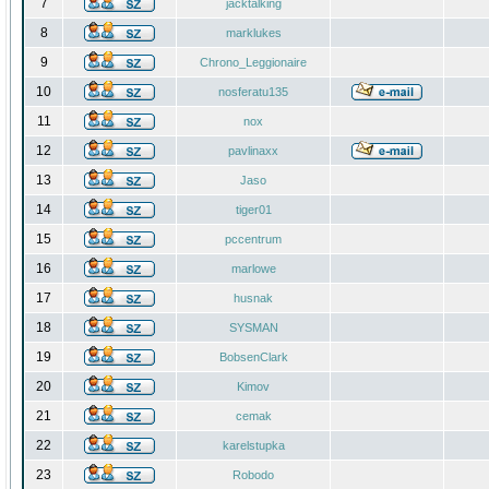
7
jacktalking
8
marklukes
9
Chrono_Leggionaire
10
nosferatu135
11
nox
12
pavlinaxx
13
Jaso
14
tiger01
15
pccentrum
16
marlowe
17
husnak
18
SYSMAN
19
BobsenClark
20
Kimov
21
cemak
22
karelstupka
23
Robodo