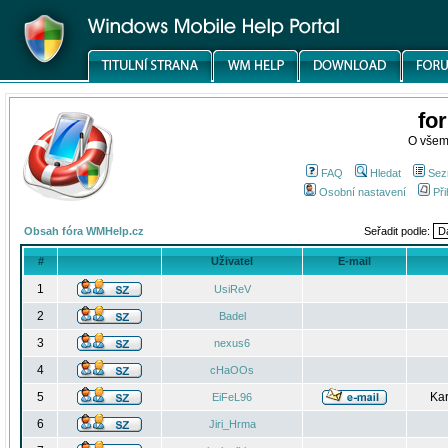
fo
O všem
FAQ
Hledat
Sez
Osobní nastavení
Při
Obsah fóra WMHelp.cz
Seřadit podle:
#
Uživatel
E-mail
1
UsiReV
2
Badel
3
nexus6
4
cHaOOs
5
Kar
EiFeL96
6
Jiri_Hrma