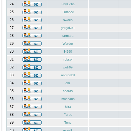
24
Pavlucha
25
Trhanec
26
sweep
27
gorgeNo1
28
tarmara
29
Warder
30
HB80
31
robsol
32
petr99
33
androidoll
34
ohr
35
andras
36
machado
37
Mira
38
Furbo
39
Tony
40
mrazik