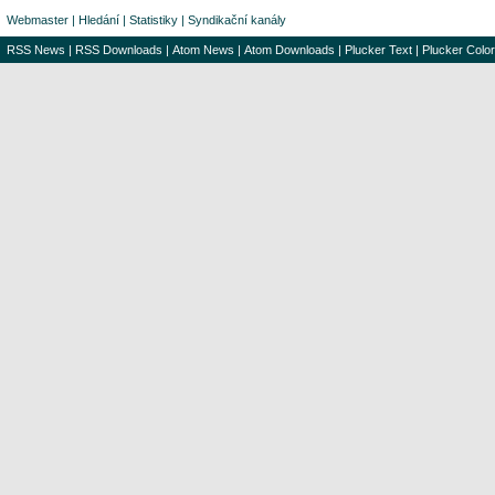
Webmaster
|
Hledání
|
Statistiky
|
Syndikační kanály
RSS News
|
RSS Downloads
|
Atom News
|
Atom Downloads
|
Plucker Text
|
Plucker Color