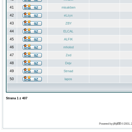
41
misakben
42
eLzyx
43
ZBY
44
ELCAL
45
ALFIK
46
mholod
47
Zed
48
Dejv
49
Strnad
50
lapos
Strana
1
z
407
phpBB
Powered by
© 2001, 