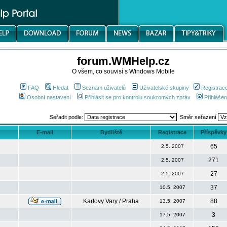
forum.WMHelp.cz
O všem, co souvisí s Windows Mobile
FAQ
Hledat
Seznam uživatelů
Uživatelské skupiny
Registrac
Osobní nastavení
Přihlásit se pro kontrolu soukromých zpráv
Přihlášen
Seřadit podle:
Směr seřazení
E-mail
Bydliště
Registrace
Příspěvky
65
2.5. 2007
271
2.5. 2007
27
2.5. 2007
37
10.5. 2007
Karlovy Vary / Praha
88
13.5. 2007
3
17.5. 2007