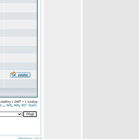
uváděny v GMT + 1 hodina
3
...
405
,
406
,
407
Další
Members List ©