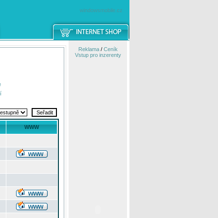
windowsmobile.cz
Reklama
/
Ceník
Vstup pro inzerenty
e
í
WWW