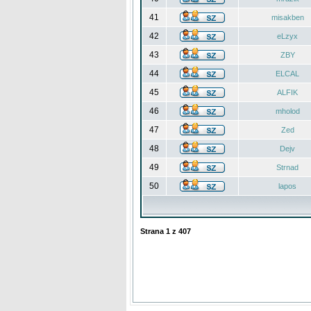
41
misakben
42
eLzyx
43
ZBY
44
ELCAL
45
ALFIK
46
mholod
47
Zed
48
Dejv
49
Strnad
50
lapos
Strana
1
z
407