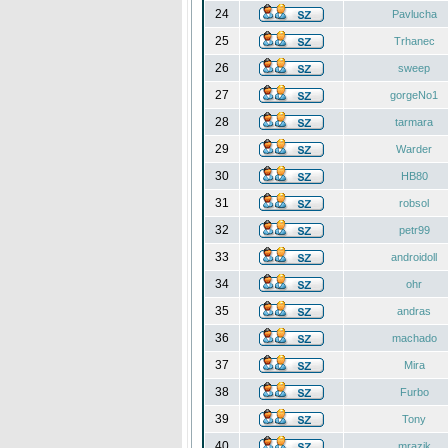
24
Pavlucha
25
Trhanec
26
sweep
27
gorgeNo1
28
tarmara
29
Warder
30
HB80
31
robsol
32
petr99
33
androidoll
34
ohr
35
andras
36
machado
37
Mira
38
Furbo
39
Tony
40
mrazik