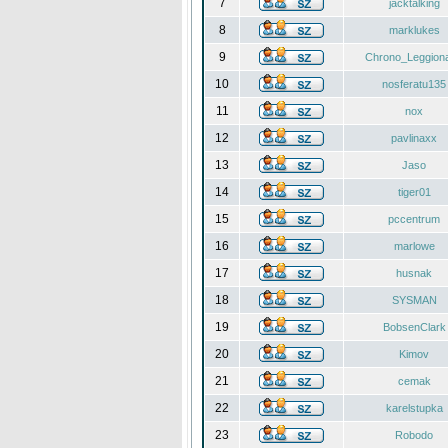
7
jacktalking
8
marklukes
9
Chrono_Leggiona
10
nosferatu135
11
nox
12
pavlinaxx
13
Jaso
14
tiger01
15
pccentrum
16
marlowe
17
husnak
18
SYSMAN
19
BobsenClark
20
Kimov
21
cemak
22
karelstupka
23
Robodo