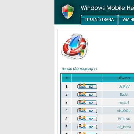
Obsah fóra WMHelp.cz
#
Uživatel
1
UsiReV
2
Badel
3
nexus6
4
cHaOOs
5
EiFeL96
6
Jiri_Hrma