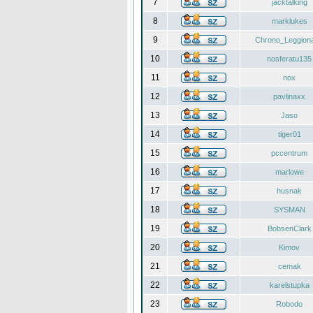
7
jacktalking
8
marklukes
9
Chrono_Leggiona
10
nosferatu135
11
nox
12
pavlinaxx
13
Jaso
14
tiger01
15
pccentrum
16
marlowe
17
husnak
18
SYSMAN
19
BobsenClark
20
Kimov
21
cemak
22
karelstupka
23
Robodo