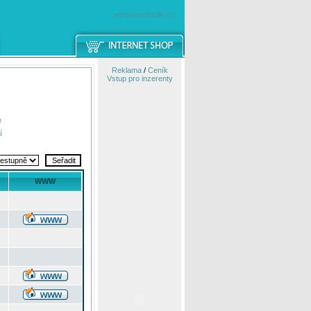
windowsmobile.cz
Reklama
/
Ceník
Vstup pro inzerenty
e
í
WWW