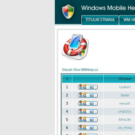
Obsah fóra WMHelp.cz
#
Uživatel
1
UsiReV
2
Badel
3
nexus6
4
cHaOOs
5
EiFeL96
6
Jiri_Hrma