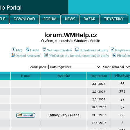
forum.WMHelp.cz
O všem, co souvisí s Windows Mobile
FAQ
Hledat
Seznam uživatelů
Uživatelské skupiny
Registrac
Osobní nastavení
Přihlásit se pro kontrolu soukromých zpráv
Přihlášen
Seřadit podle:
Směr seřazení
E-mail
Bydliště
Registrace
Příspěvky
65
2.5. 2007
271
2.5. 2007
27
2.5. 2007
37
10.5. 2007
Karlovy Vary / Praha
88
13.5. 2007
3
17.5. 2007