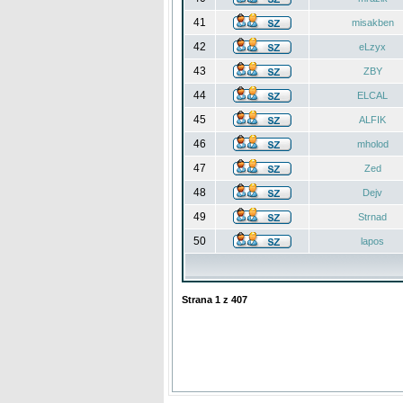
41
misakben
42
eLzyx
43
ZBY
44
ELCAL
45
ALFIK
46
mholod
47
Zed
48
Dejv
49
Strnad
50
lapos
Strana
1
z
407