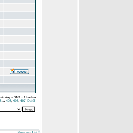
uváděny v GMT + 1 hodina
3
...
405
,
406
,
407
Další
Members List ©