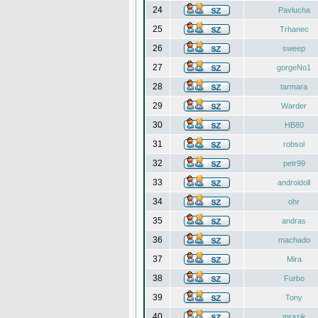
24
Pavlucha
25
Trhanec
26
sweep
27
gorgeNo1
28
tarmara
29
Warder
30
HB80
31
robsol
32
petr99
33
androidoll
34
ohr
35
andras
36
machado
37
Mira
38
Furbo
39
Tony
40
mrazik