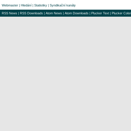
Webmaster
|
Hledání
|
Statistiky
|
Syndikační kanály
RSS News
|
RSS Downloads
|
Atom News
|
Atom Downloads
|
Plucker Text
|
Plucker Color