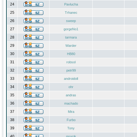
24
Pavlucha
25
Trhanec
26
sweep
27
gorgeNo1
28
tarmara
29
Warder
30
HB80
31
robsol
32
petr99
33
androidoll
34
ohr
35
andras
36
machado
37
Mira
38
Furbo
39
Tony
40
mrazik