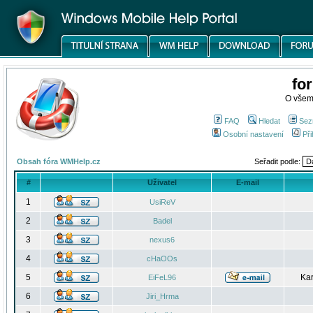
fo
O všem
FAQ
Hledat
Sez
Osobní nastavení
Při
Obsah fóra WMHelp.cz
Seřadit podle:
#
Uživatel
E-mail
1
UsiReV
2
Badel
3
nexus6
4
cHaOOs
5
Kar
EiFeL96
6
Jiri_Hrma