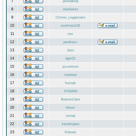
7
jacktalking
8
marklukes
9
Chrono_Leggionaire
10
nosferatu135
11
nox
12
pavlinaxx
13
Jaso
14
tiger01
15
pccentrum
16
marlowe
17
husnak
18
SYSMAN
19
BobsenClark
20
Kimov
21
cemak
22
karelstupka
23
Robodo