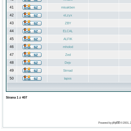
41
misakben
42
eLzyx
43
ZBY
44
ELCAL
45
ALFIK
46
mholod
47
Zed
48
Dejv
49
Strnad
50
lapos
Strana
1
z
407
phpBB
Powered by
© 2001, 