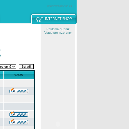
windowsmobile.cz
Reklama
/
Ceník
Vstup pro inzerenty
e
í
WWW