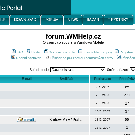
forum.WMHelp.cz
O všem, co souvisí s Windows Mobile
FAQ
Hledat
Seznam uživatelů
Uživatelské skupiny
Registrac
Osobní nastavení
Přihlásit se pro kontrolu soukromých zpráv
Přihlášen
Seřadit podle:
Směr seřazení
E-mail
Bydliště
Registrace
Příspěvky
65
2.5. 2007
271
2.5. 2007
27
2.5. 2007
37
10.5. 2007
Karlovy Vary / Praha
88
13.5. 2007
3
17.5. 2007