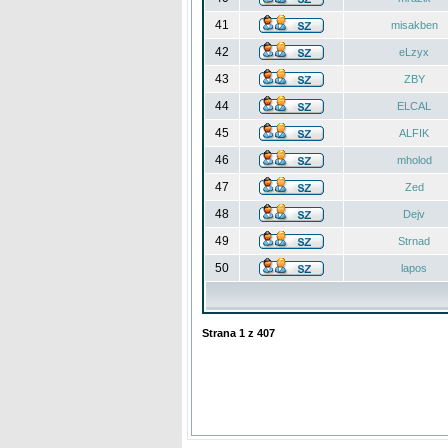
41
misakben
42
eLzyx
43
ZBY
44
ELCAL
45
ALFIK
46
mholod
47
Zed
48
Dejv
49
Strnad
50
lapos
Strana
1
z
407