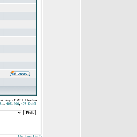
uváděny v GMT + 1 hodina
3
...
405
,
406
,
407
Další
Members List ©