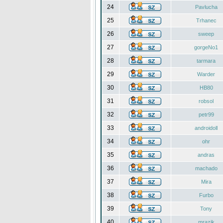
24
Pavlucha
25
Trhanec
26
sweep
27
gorgeNo1
28
tarmara
29
Warder
30
HB80
31
robsol
32
petr99
33
androidoll
34
ohr
35
andras
36
machado
37
Mira
38
Furbo
39
Tony
40
mrazik