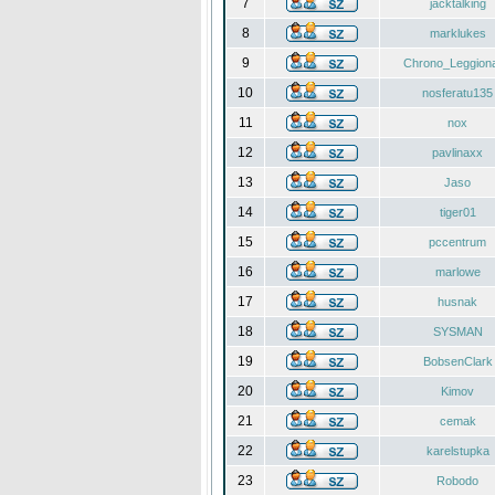
7
jacktalking
8
marklukes
9
Chrono_Leggiona
10
nosferatu135
11
nox
12
pavlinaxx
13
Jaso
14
tiger01
15
pccentrum
16
marlowe
17
husnak
18
SYSMAN
19
BobsenClark
20
Kimov
21
cemak
22
karelstupka
23
Robodo