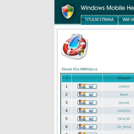
Obsah fóra WMHelp.cz
#
Uživatel
1
UsiReV
2
Badel
3
nexus6
4
cHaOOs
5
EiFeL96
6
Jiri_Hrma