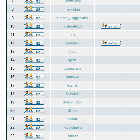
7
jacktalking
8
marklukes
9
Chrono_Leggionaire
10
nosferatu135
11
nox
12
pavlinaxx
13
Jaso
14
tiger01
15
pccentrum
16
marlowe
17
husnak
18
SYSMAN
19
BobsenClark
20
Kimov
21
cemak
22
karelstupka
23
Robodo