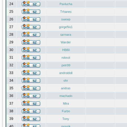
24
Pavlucha
25
Trhanec
26
sweep
27
gorgeNo1
28
tarmara
29
Warder
30
HB80
31
robsol
32
petr99
33
androidoll
34
ohr
35
andras
36
machado
37
Mira
38
Furbo
39
Tony
40
mrazik