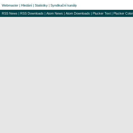
Webmaster
|
Hledání
|
Statistiky
|
Syndikační kanály
RSS News
|
RSS Downloads
|
Atom News
|
Atom Downloads
|
Plucker Text
|
Plucker Color