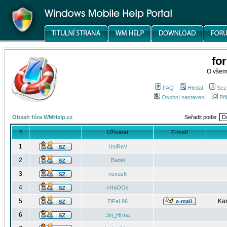
fo
O všem
FAQ
Hledat
Sez
Osobní nastavení
Při
Obsah fóra WMHelp.cz
Seřadit podle:
#
Uživatel
E-mail
1
UsiReV
2
Badel
3
nexus6
4
cHaOOs
5
Kar
EiFeL96
6
Jiri_Hrma