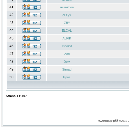
41
misakben
42
eLzyx
43
ZBY
44
ELCAL
45
ALFIK
46
mholod
47
Zed
48
Dejv
49
Strnad
50
lapos
Strana
1
z
407
phpBB
Powered by
© 2001, 