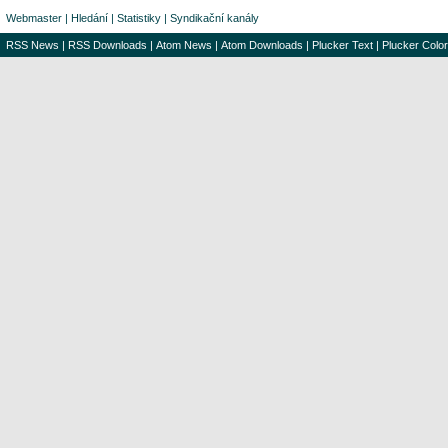
Webmaster
|
Hledání
|
Statistiky
|
Syndikační kanály
RSS News
|
RSS Downloads
|
Atom News
|
Atom Downloads
|
Plucker Text
|
Plucker Color