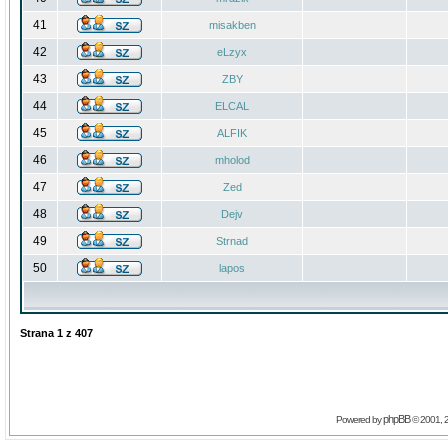
41
misakben
42
eLzyx
43
ZBY
44
ELCAL
45
ALFIK
46
mholod
47
Zed
48
Dejv
49
Strnad
50
lapos
Strana
1
z
407
phpBB
Powered by
© 2001, 