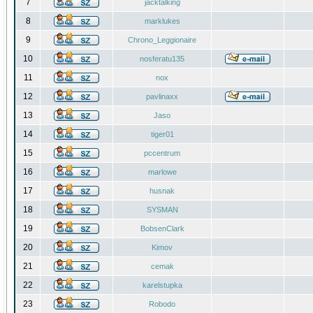
7
jacktalking
8
marklukes
9
Chrono_Leggionaire
10
nosferatu135
11
nox
12
pavlinaxx
13
Jaso
14
tiger01
15
pccentrum
16
marlowe
17
husnak
18
SYSMAN
19
BobsenClark
20
Kimov
21
cemak
22
karelstupka
23
Robodo