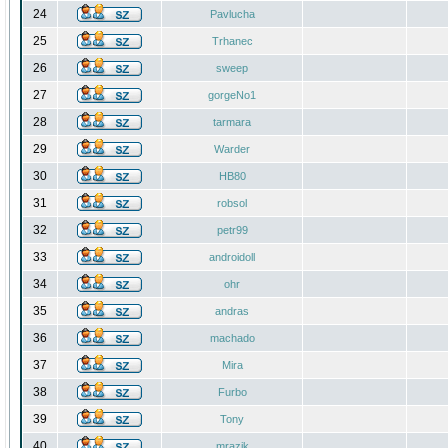
24
Pavlucha
25
Trhanec
26
sweep
27
gorgeNo1
28
tarmara
29
Warder
30
HB80
31
robsol
32
petr99
33
androidoll
34
ohr
35
andras
36
machado
37
Mira
38
Furbo
39
Tony
40
mrazik