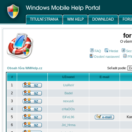
fo
O všem
FAQ
Hledat
Sez
Osobní nastavení
Při
Obsah fóra WMHelp.cz
Seřadit podle:
#
Uživatel
E-mail
1
UsiReV
2
Badel
3
nexus6
4
cHaOOs
5
Kar
EiFeL96
6
Jiri_Hrma