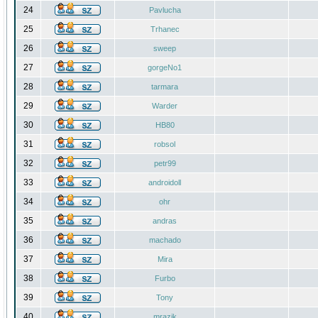
24
Pavlucha
25
Trhanec
26
sweep
27
gorgeNo1
28
tarmara
29
Warder
30
HB80
31
robsol
32
petr99
33
androidoll
34
ohr
35
andras
36
machado
37
Mira
38
Furbo
39
Tony
40
mrazik