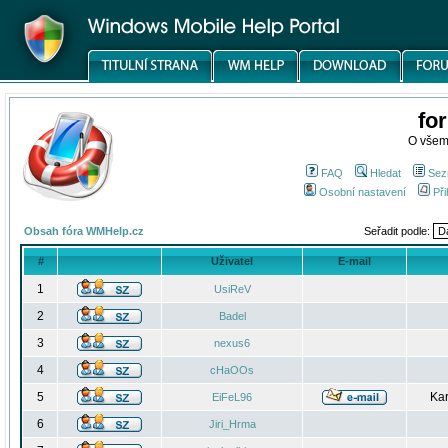
fo
O všem
FAQ
Hledat
Sez
Osobní nastavení
Při
Obsah fóra WMHelp.cz
Seřadit podle:
#
Uživatel
E-mail
1
UsiReV
2
Badel
3
nexus6
4
cHaOOs
5
Kar
EiFeL96
6
Jiri_Hrma