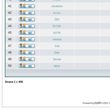
41
misakben
42
eLzyx
43
ZBY
44
ELCAL
45
ALFIK
46
mholod
47
Zed
48
Dejv
49
Strnad
50
lapos
Strana
1
z
408
phpBB
Powered by
© 2001, 