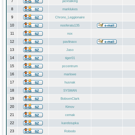
7
jacktalking
8
marklukes
9
Chrono_Leggionaire
10
nosferatu135
11
nox
12
pavlinaxx
13
Jaso
14
tiger01
15
pccentrum
16
marlowe
17
husnak
18
SYSMAN
19
BobsenClark
20
Kimov
21
cemak
22
karelstupka
23
Robodo