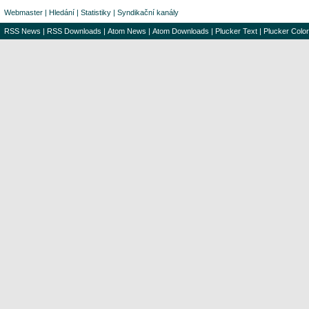
Webmaster
|
Hledání
|
Statistiky
|
Syndikační kanály
RSS News
|
RSS Downloads
|
Atom News
|
Atom Downloads
|
Plucker Text
|
Plucker Color