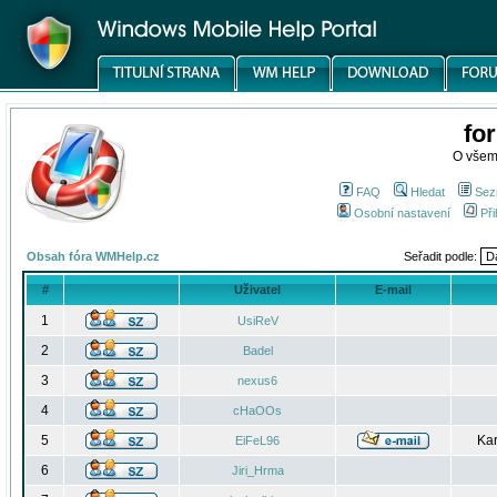
fo
O všem
FAQ
Hledat
Sez
Osobní nastavení
Při
Obsah fóra WMHelp.cz
Seřadit podle:
#
Uživatel
E-mail
1
UsiReV
2
Badel
3
nexus6
4
cHaOOs
5
Kar
EiFeL96
6
Jiri_Hrma