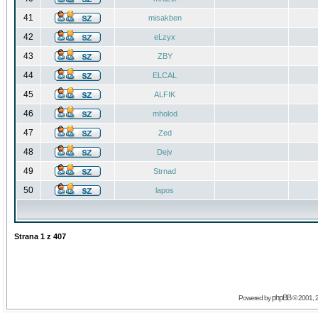
41
misakben
42
eLzyx
43
ZBY
44
ELCAL
45
ALFIK
46
mholod
47
Zed
48
Dejv
49
Strnad
50
lapos
Strana
1
z
407
phpBB
Powered by
© 2001, 