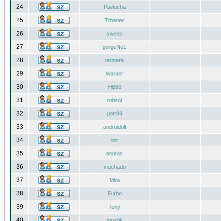
24
Pavlucha
25
Trhanec
26
sweep
27
gorgeNo1
28
tarmara
29
Warder
30
HB80
31
robsol
32
petr99
33
androidoll
34
ohr
35
andras
36
machado
37
Mira
38
Furbo
39
Tony
40
mrazik