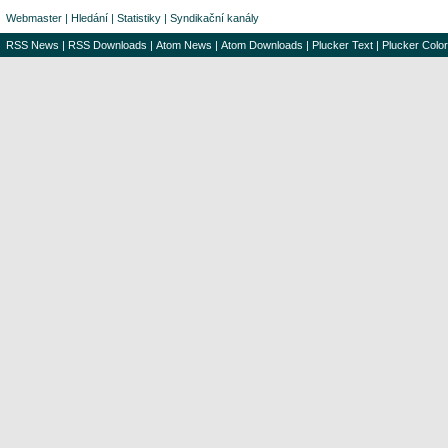
Webmaster
|
Hledání
|
Statistiky
|
Syndikační kanály
RSS News
|
RSS Downloads
|
Atom News
|
Atom Downloads
|
Plucker Text
|
Plucker Color