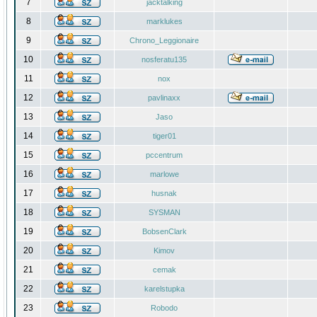
7
jacktalking
8
marklukes
9
Chrono_Leggionaire
10
nosferatu135
11
nox
12
pavlinaxx
13
Jaso
14
tiger01
15
pccentrum
16
marlowe
17
husnak
18
SYSMAN
19
BobsenClark
20
Kimov
21
cemak
22
karelstupka
23
Robodo