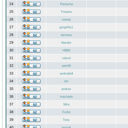
24
Pavlucha
25
Trhanec
26
sweep
27
gorgeNo1
28
tarmara
29
Warder
30
HB80
31
robsol
32
petr99
33
androidoll
34
ohr
35
andras
36
machado
37
Mira
38
Furbo
39
Tony
40
mrazik