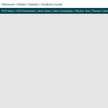
Webmaster
|
Hledání
|
Statistiky
|
Syndikační kanály
RSS News
|
RSS Downloads
|
Atom News
|
Atom Downloads
|
Plucker Text
|
Plucker Color