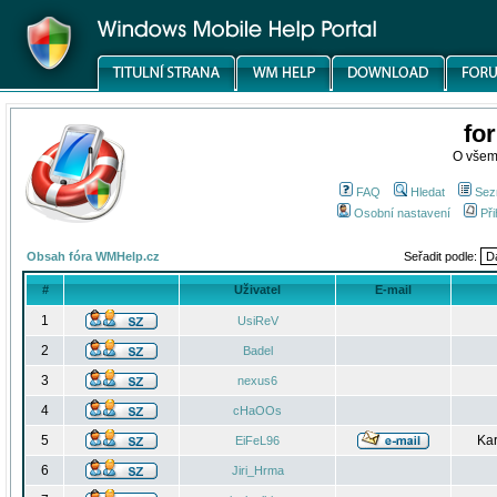
fo
O všem
FAQ
Hledat
Sez
Osobní nastavení
Při
Obsah fóra WMHelp.cz
Seřadit podle:
#
Uživatel
E-mail
1
UsiReV
2
Badel
3
nexus6
4
cHaOOs
5
Kar
EiFeL96
6
Jiri_Hrma