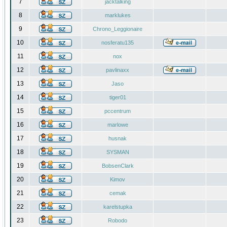
7
jacktalking
8
marklukes
9
Chrono_Leggionaire
10
nosferatu135
11
nox
12
pavlinaxx
13
Jaso
14
tiger01
15
pccentrum
16
marlowe
17
husnak
18
SYSMAN
19
BobsenClark
20
Kimov
21
cemak
22
karelstupka
23
Robodo