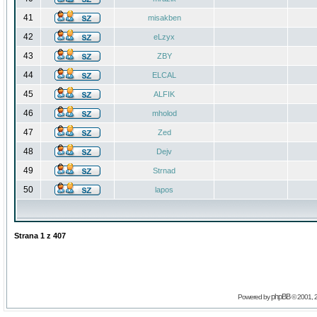
41
misakben
42
eLzyx
43
ZBY
44
ELCAL
45
ALFIK
46
mholod
47
Zed
48
Dejv
49
Strnad
50
lapos
Strana
1
z
407
phpBB
Powered by
© 2001, 