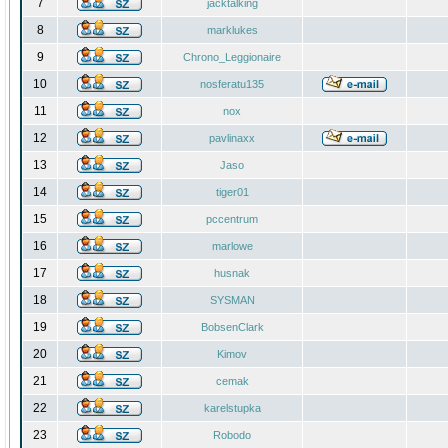
7
jacktalking
8
marklukes
9
Chrono_Leggionaire
10
nosferatu135
11
nox
12
pavlinaxx
13
Jaso
14
tiger01
15
pccentrum
16
marlowe
17
husnak
18
SYSMAN
19
BobsenClark
20
Kimov
21
cemak
22
karelstupka
23
Robodo