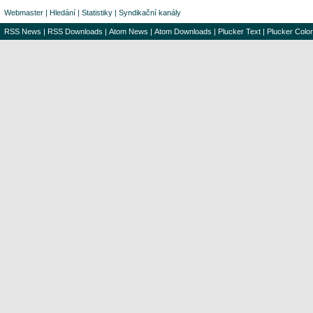
Webmaster
|
Hledání
|
Statistiky
|
Syndikační kanály
RSS News
|
RSS Downloads
|
Atom News
|
Atom Downloads
|
Plucker Text
|
Plucker Color