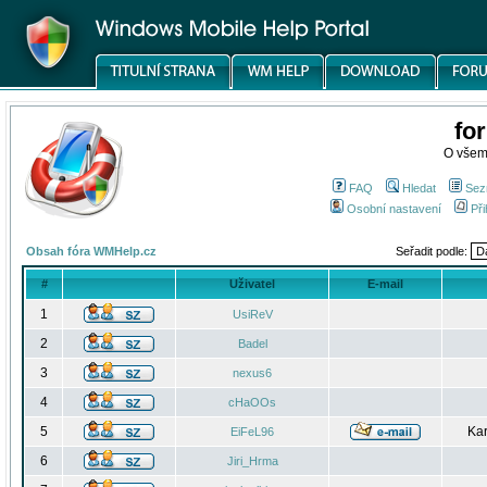
fo
O všem
FAQ
Hledat
Sez
Osobní nastavení
Při
Obsah fóra WMHelp.cz
Seřadit podle:
#
Uživatel
E-mail
1
UsiReV
2
Badel
3
nexus6
4
cHaOOs
5
Kar
EiFeL96
6
Jiri_Hrma