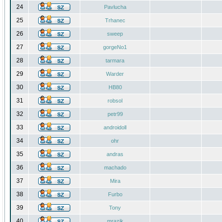
24
Pavlucha
25
Trhanec
26
sweep
27
gorgeNo1
28
tarmara
29
Warder
30
HB80
31
robsol
32
petr99
33
androidoll
34
ohr
35
andras
36
machado
37
Mira
38
Furbo
39
Tony
40
mrazik