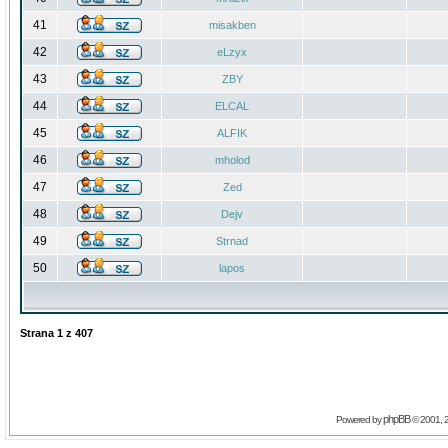
41
misakben
42
eLzyx
43
ZBY
44
ELCAL
45
ALFIK
46
mholod
47
Zed
48
Dejv
49
Strnad
50
lapos
Strana
1
z
407
phpBB
Powered by
© 2001, 