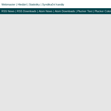
Webmaster
|
Hledání
|
Statistiky
|
Syndikační kanály
RSS News
|
RSS Downloads
|
Atom News
|
Atom Downloads
|
Plucker Text
|
Plucker Color