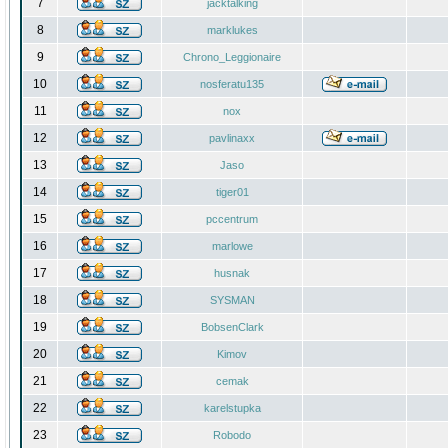
7
jacktalking
8
marklukes
9
Chrono_Leggionaire
10
nosferatu135
11
nox
12
pavlinaxx
13
Jaso
14
tiger01
15
pccentrum
16
marlowe
17
husnak
18
SYSMAN
19
BobsenClark
20
Kimov
21
cemak
22
karelstupka
23
Robodo