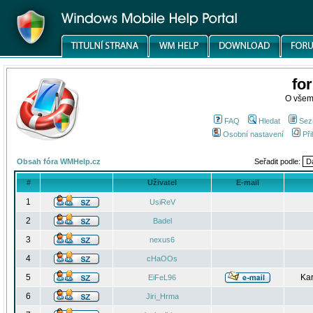
fo
O všem
FAQ
Hledat
Sez
Osobní nastavení
Při
Obsah fóra WMHelp.cz
Seřadit podle:
#
Uživatel
E-mail
1
UsiReV
2
Badel
3
nexus6
4
cHaOOs
5
Kar
EiFeL96
6
Jiri_Hrma