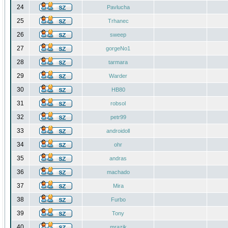
24
Pavlucha
25
Trhanec
26
sweep
27
gorgeNo1
28
tarmara
29
Warder
30
HB80
31
robsol
32
petr99
33
androidoll
34
ohr
35
andras
36
machado
37
Mira
38
Furbo
39
Tony
40
mrazik