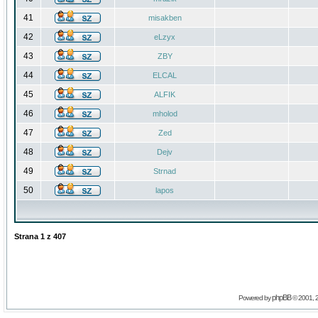
41
misakben
42
eLzyx
43
ZBY
44
ELCAL
45
ALFIK
46
mholod
47
Zed
48
Dejv
49
Strnad
50
lapos
Strana
1
z
407
phpBB
Powered by
© 2001, 