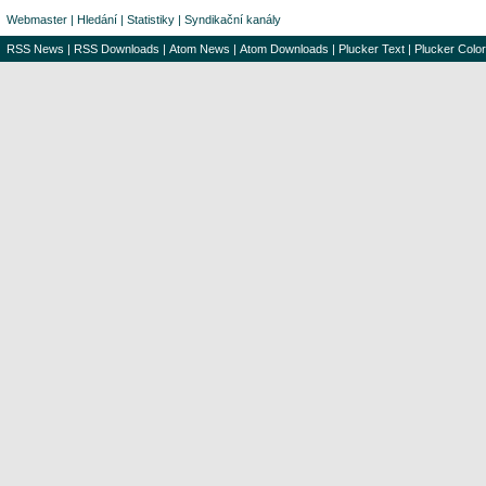
Webmaster
|
Hledání
|
Statistiky
|
Syndikační kanály
RSS News
|
RSS Downloads
|
Atom News
|
Atom Downloads
|
Plucker Text
|
Plucker Color