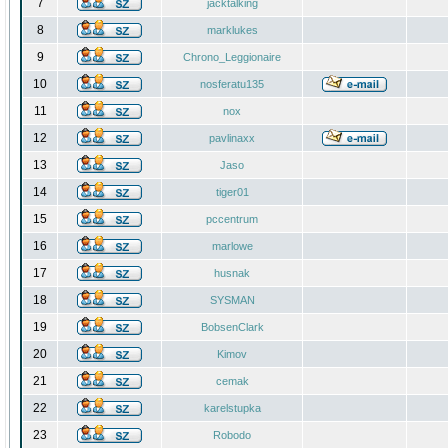
7
jacktalking
8
marklukes
9
Chrono_Leggionaire
10
nosferatu135
11
nox
12
pavlinaxx
13
Jaso
14
tiger01
15
pccentrum
16
marlowe
17
husnak
18
SYSMAN
19
BobsenClark
20
Kimov
21
cemak
22
karelstupka
23
Robodo