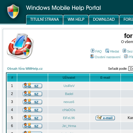
fo
O všem
FAQ
Hledat
Sez
Osobní nastavení
Při
Obsah fóra WMHelp.cz
Seřadit podle:
#
Uživatel
E-mail
1
UsiReV
2
Badel
3
nexus6
4
cHaOOs
5
Kar
EiFeL96
6
Jiri_Hrma