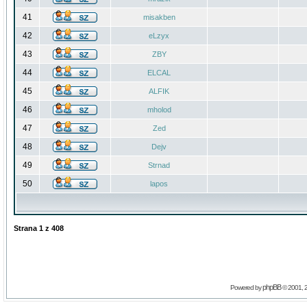
41
misakben
42
eLzyx
43
ZBY
44
ELCAL
45
ALFIK
46
mholod
47
Zed
48
Dejv
49
Strnad
50
lapos
Strana
1
z
408
phpBB
Powered by
© 2001, 