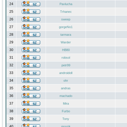
24
Pavlucha
25
Trhanec
26
sweep
27
gorgeNo1
28
tarmara
29
Warder
30
HB80
31
robsol
32
petr99
33
androidoll
34
ohr
35
andras
36
machado
37
Mira
38
Furbo
39
Tony
40
mrazik