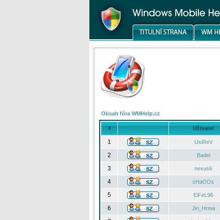
Obsah fóra WMHelp.cz
#
Uživatel
1
UsiReV
2
Badel
3
nexus6
4
cHaOOs
5
EiFeL96
6
Jiri_Hrma