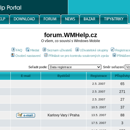
forum.WMHelp.cz
O všem, co souvisí s Windows Mobile
FAQ
Hledat
Seznam uživatelů
Uživatelské skupiny
Registrac
Osobní nastavení
Přihlásit se pro kontrolu soukromých zpráv
Přihlášen
Seřadit podle:
Směr seřazení
E-mail
Bydliště
Registrace
Příspěvky
65
2.5. 2007
271
2.5. 2007
27
2.5. 2007
37
10.5. 2007
Karlovy Vary / Praha
88
13.5. 2007
3
17.5. 2007