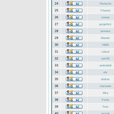
24
Pavlucha
25
Trhanec
26
sweep
27
gorgeNo1
28
tarmara
29
Warder
30
HB80
31
robsol
32
petr99
33
androidoll
34
ohr
35
andras
36
machado
37
Mira
38
Furbo
39
Tony
40
mrazik