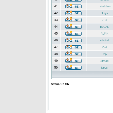
41
misakben
42
eLzyx
43
ZBY
44
ELCAL
45
ALFIK
46
mholod
47
Zed
48
Dejv
49
Strnad
50
lapos
Strana
1
z
407