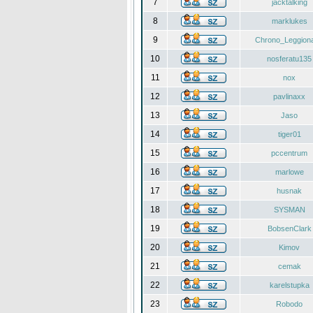
7
jacktalking
8
marklukes
9
Chrono_Leggiona
10
nosferatu135
11
nox
12
pavlinaxx
13
Jaso
14
tiger01
15
pccentrum
16
marlowe
17
husnak
18
SYSMAN
19
BobsenClark
20
Kimov
21
cemak
22
karelstupka
23
Robodo