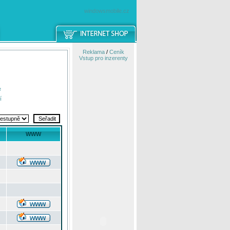
windowsmobile.cz
Reklama
/
Ceník
Vstup pro inzerenty
e
í
WWW