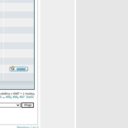
uváděny v GMT + 1 hodina
3
...
405
,
406
,
407
Další
Members List ©