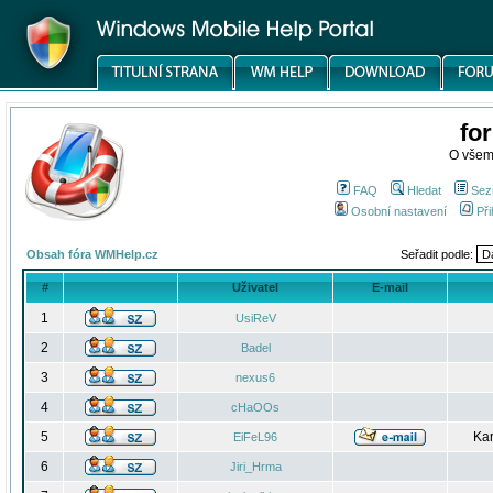
fo
O všem
FAQ
Hledat
Sez
Osobní nastavení
Při
Obsah fóra WMHelp.cz
Seřadit podle:
#
Uživatel
E-mail
1
UsiReV
2
Badel
3
nexus6
4
cHaOOs
5
Kar
EiFeL96
6
Jiri_Hrma