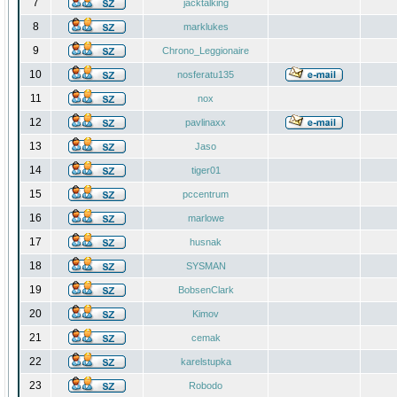
7
jacktalking
8
marklukes
9
Chrono_Leggionaire
10
nosferatu135
11
nox
12
pavlinaxx
13
Jaso
14
tiger01
15
pccentrum
16
marlowe
17
husnak
18
SYSMAN
19
BobsenClark
20
Kimov
21
cemak
22
karelstupka
23
Robodo