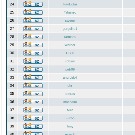
24
Pavlucha
25
Trhanec
26
sweep
27
gorgeNo1
28
tarmara
29
Warder
30
HB80
31
robsol
32
petr99
33
androidoll
34
ohr
35
andras
36
machado
37
Mira
38
Furbo
39
Tony
40
mrazik