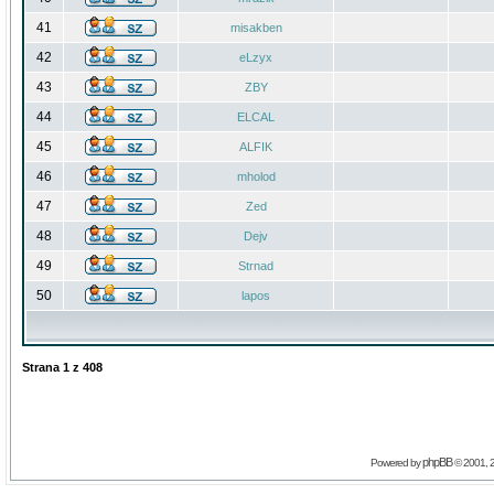
41
misakben
42
eLzyx
43
ZBY
44
ELCAL
45
ALFIK
46
mholod
47
Zed
48
Dejv
49
Strnad
50
lapos
Strana
1
z
408
phpBB
Powered by
© 2001, 