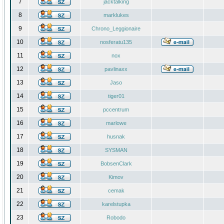
7
jacktalking
8
marklukes
9
Chrono_Leggionaire
10
nosferatu135
11
nox
12
pavlinaxx
13
Jaso
14
tiger01
15
pccentrum
16
marlowe
17
husnak
18
SYSMAN
19
BobsenClark
20
Kimov
21
cemak
22
karelstupka
23
Robodo