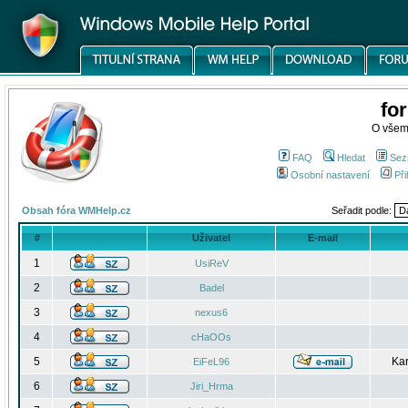
fo
O všem
FAQ
Hledat
Sez
Osobní nastavení
Při
Obsah fóra WMHelp.cz
Seřadit podle:
#
Uživatel
E-mail
1
UsiReV
2
Badel
3
nexus6
4
cHaOOs
5
Kar
EiFeL96
6
Jiri_Hrma