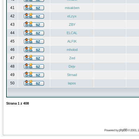
41
misakben
42
eLzyx
43
ZBY
44
ELCAL
45
ALFIK
46
mholod
47
Zed
48
Dejv
49
Strnad
50
lapos
Strana
1
z
408
phpBB
Powered by
© 2001, 