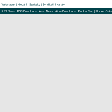
Webmaster
|
Hledání
|
Statistiky
|
Syndikační kanály
RSS News
|
RSS Downloads
|
Atom News
|
Atom Downloads
|
Plucker Text
|
Plucker Color