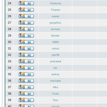
24
Pavlucha
25
Trhanec
26
sweep
27
gorgeNo1
28
tarmara
29
Warder
30
HB80
31
robsol
32
petr99
33
androidoll
34
ohr
35
andras
36
machado
37
Mira
38
Furbo
39
Tony
40
mrazik