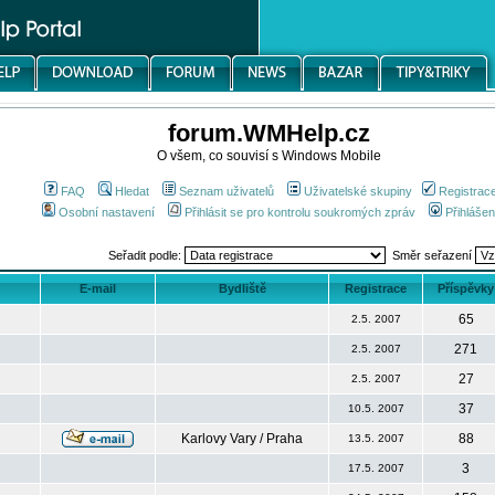
forum.WMHelp.cz
O všem, co souvisí s Windows Mobile
FAQ
Hledat
Seznam uživatelů
Uživatelské skupiny
Registrac
Osobní nastavení
Přihlásit se pro kontrolu soukromých zpráv
Přihlášen
Seřadit podle:
Směr seřazení
E-mail
Bydliště
Registrace
Příspěvky
65
2.5. 2007
271
2.5. 2007
27
2.5. 2007
37
10.5. 2007
Karlovy Vary / Praha
88
13.5. 2007
3
17.5. 2007