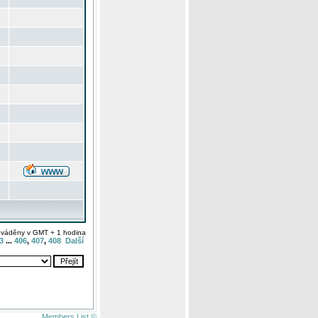
uváděny v GMT + 1 hodina
3
...
406
,
407
,
408
Další
Members List ©