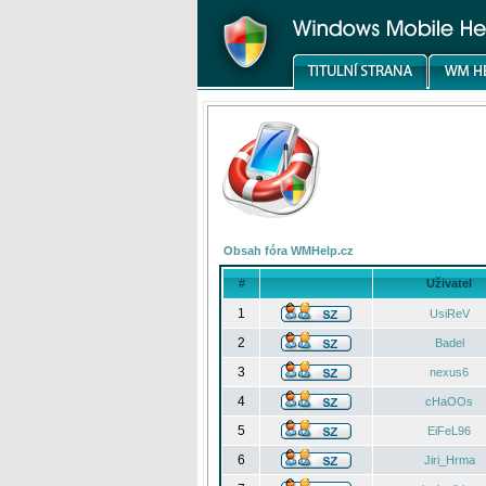
Obsah fóra WMHelp.cz
#
Uživatel
1
UsiReV
2
Badel
3
nexus6
4
cHaOOs
5
EiFeL96
6
Jiri_Hrma