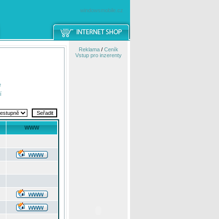
windowsmobile.cz
Reklama
/
Ceník
Vstup pro inzerenty
e
í
WWW