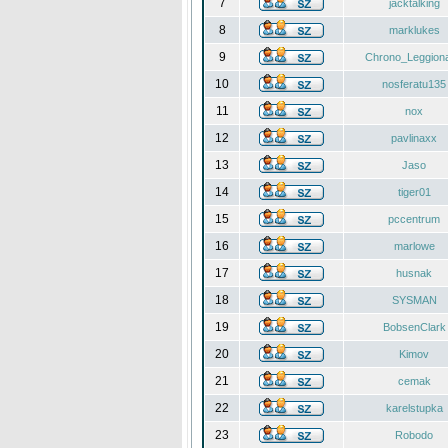
7
jacktalking
8
marklukes
9
Chrono_Leggiona
10
nosferatu135
11
nox
12
pavlinaxx
13
Jaso
14
tiger01
15
pccentrum
16
marlowe
17
husnak
18
SYSMAN
19
BobsenClark
20
Kimov
21
cemak
22
karelstupka
23
Robodo