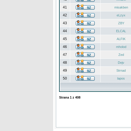
41
misakben
42
eLzyx
43
ZBY
44
ELCAL
45
ALFIK
46
mholod
47
Zed
48
Dejv
49
Strnad
50
lapos
Strana
1
z
408