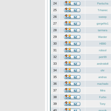
24
Pavlucha
25
Trhanec
26
sweep
27
gorgeNo1
28
tarmara
29
Warder
30
HB80
31
robsol
32
petr99
33
androidoll
34
ohr
35
andras
36
machado
37
Mira
38
Furbo
39
Tony
40
mrazik