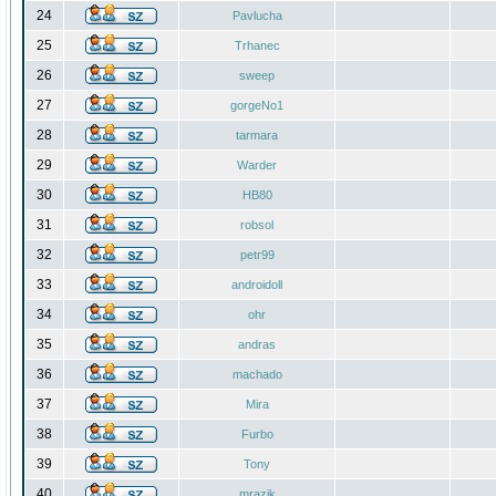
24
Pavlucha
25
Trhanec
26
sweep
27
gorgeNo1
28
tarmara
29
Warder
30
HB80
31
robsol
32
petr99
33
androidoll
34
ohr
35
andras
36
machado
37
Mira
38
Furbo
39
Tony
40
mrazik