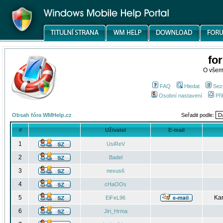
fo
O všem
FAQ
Hledat
Sez
Osobní nastavení
Při
Obsah fóra WMHelp.cz
Seřadit podle:
#
Uživatel
E-mail
1
UsiReV
2
Badel
3
nexus6
4
cHaOOs
5
Kar
EiFeL96
6
Jiri_Hrma