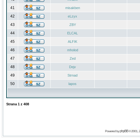
41
misakben
42
eLzyx
43
ZBY
44
ELCAL
45
ALFIK
46
mholod
47
Zed
48
Dejv
49
Strnad
50
lapos
Strana
1
z
408
phpBB
Powered by
© 2001, 