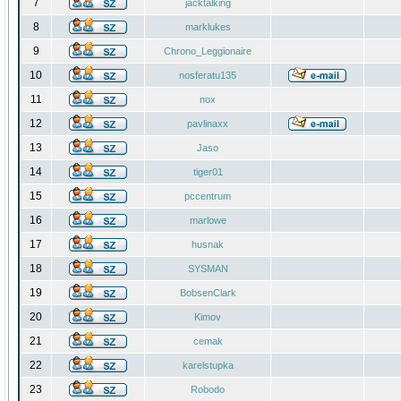
7
jacktalking
8
marklukes
9
Chrono_Leggionaire
10
nosferatu135
11
nox
12
pavlinaxx
13
Jaso
14
tiger01
15
pccentrum
16
marlowe
17
husnak
18
SYSMAN
19
BobsenClark
20
Kimov
21
cemak
22
karelstupka
23
Robodo