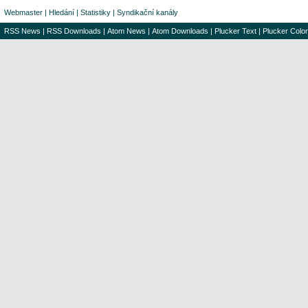
Webmaster
|
Hledání
|
Statistiky
|
Syndikační kanály
RSS News
|
RSS Downloads
|
Atom News
|
Atom Downloads
|
Plucker Text
|
Plucker Color