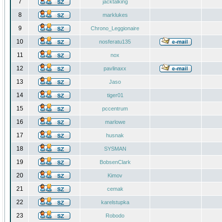
7
jacktalking
8
marklukes
9
Chrono_Leggionaire
10
nosferatu135
11
nox
12
pavlinaxx
13
Jaso
14
tiger01
15
pccentrum
16
marlowe
17
husnak
18
SYSMAN
19
BobsenClark
20
Kimov
21
cemak
22
karelstupka
23
Robodo