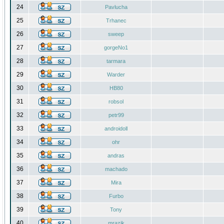
24
Pavlucha
25
Trhanec
26
sweep
27
gorgeNo1
28
tarmara
29
Warder
30
HB80
31
robsol
32
petr99
33
androidoll
34
ohr
35
andras
36
machado
37
Mira
38
Furbo
39
Tony
40
mrazik