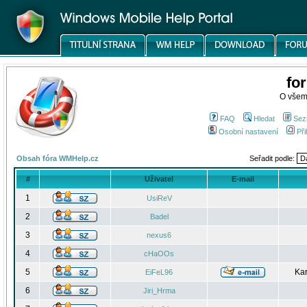
fo
O všem
FAQ
Hledat
Sez
Osobní nastavení
Při
Obsah fóra WMHelp.cz
Seřadit podle:
#
Uživatel
E-mail
1
UsiReV
2
Badel
3
nexus6
4
cHaOOs
5
Kar
EiFeL96
6
Jiri_Hrma