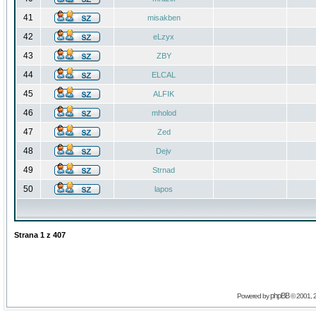
41
misakben
42
eLzyx
43
ZBY
44
ELCAL
45
ALFIK
46
mholod
47
Zed
48
Dejv
49
Strnad
50
lapos
Strana
1
z
407
phpBB
Powered by
© 2001, 