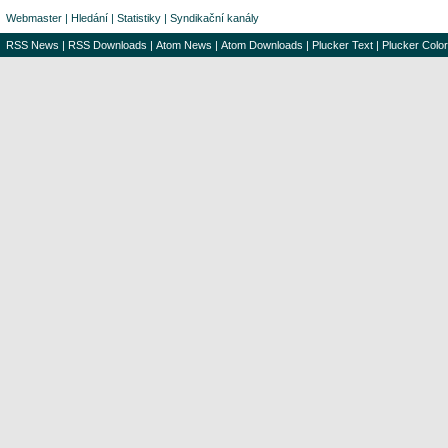
Webmaster
|
Hledání
|
Statistiky
|
Syndikační kanály
RSS News
|
RSS Downloads
|
Atom News
|
Atom Downloads
|
Plucker Text
|
Plucker Color