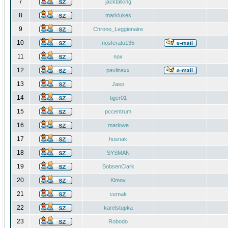
7
jacktalking
8
marklukes
9
Chrono_Leggionaire
10
nosferatu135
11
nox
12
pavlinaxx
13
Jaso
14
tiger01
15
pccentrum
16
marlowe
17
husnak
18
SYSMAN
19
BobsenClark
20
Kimov
21
cemak
22
karelstupka
23
Robodo