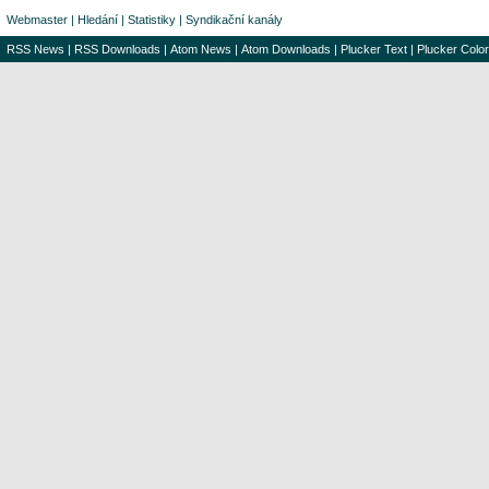
Webmaster
|
Hledání
|
Statistiky
|
Syndikační kanály
RSS News
|
RSS Downloads
|
Atom News
|
Atom Downloads
|
Plucker Text
|
Plucker Color