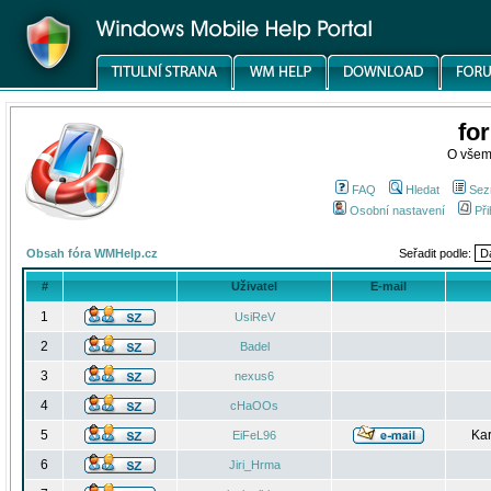
fo
O všem
FAQ
Hledat
Sez
Osobní nastavení
Při
Obsah fóra WMHelp.cz
Seřadit podle:
#
Uživatel
E-mail
1
UsiReV
2
Badel
3
nexus6
4
cHaOOs
5
Kar
EiFeL96
6
Jiri_Hrma