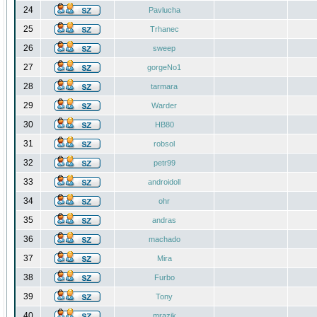
24
Pavlucha
25
Trhanec
26
sweep
27
gorgeNo1
28
tarmara
29
Warder
30
HB80
31
robsol
32
petr99
33
androidoll
34
ohr
35
andras
36
machado
37
Mira
38
Furbo
39
Tony
40
mrazik