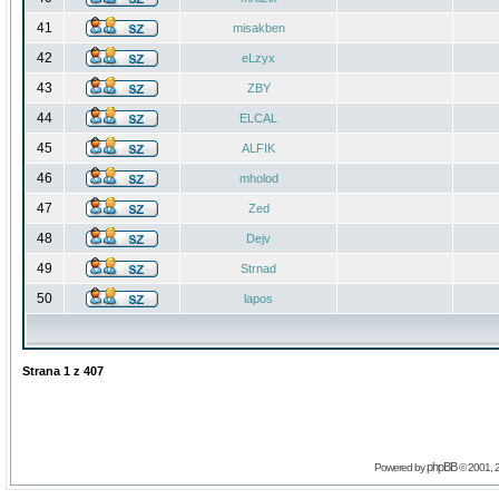
41
misakben
42
eLzyx
43
ZBY
44
ELCAL
45
ALFIK
46
mholod
47
Zed
48
Dejv
49
Strnad
50
lapos
Strana
1
z
407
phpBB
Powered by
© 2001, 