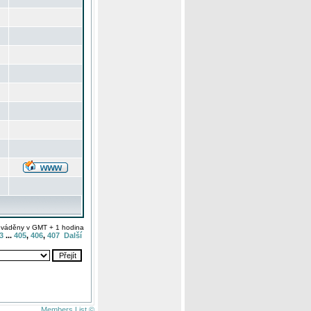
uváděny v GMT + 1 hodina
3
...
405
,
406
,
407
Další
Members List ©