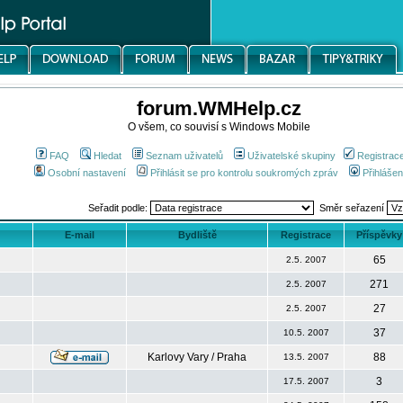
forum.WMHelp.cz
O všem, co souvisí s Windows Mobile
FAQ
Hledat
Seznam uživatelů
Uživatelské skupiny
Registrac
Osobní nastavení
Přihlásit se pro kontrolu soukromých zpráv
Přihlášen
Seřadit podle:
Směr seřazení
E-mail
Bydliště
Registrace
Příspěvky
65
2.5. 2007
271
2.5. 2007
27
2.5. 2007
37
10.5. 2007
Karlovy Vary / Praha
88
13.5. 2007
3
17.5. 2007