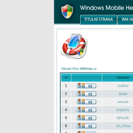
Obsah fóra WMHelp.cz
#
Uživatel
1
UsiReV
2
Badel
3
nexus6
4
cHaOOs
5
EiFeL96
6
Jiri_Hrma