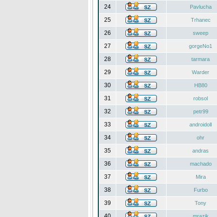
24
Pavlucha
25
Trhanec
26
sweep
27
gorgeNo1
28
tarmara
29
Warder
30
HB80
31
robsol
32
petr99
33
androidoll
34
ohr
35
andras
36
machado
37
Mira
38
Furbo
39
Tony
40
mrazik