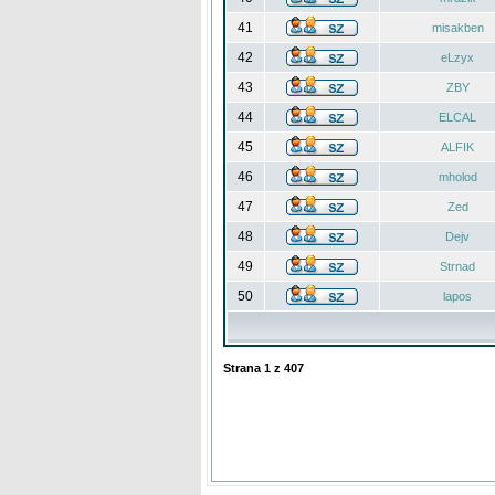
41
misakben
42
eLzyx
43
ZBY
44
ELCAL
45
ALFIK
46
mholod
47
Zed
48
Dejv
49
Strnad
50
lapos
Strana
1
z
407