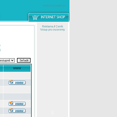
windowsmobile.cz
Reklama
/
Ceník
Vstup pro inzerenty
e
í
WWW