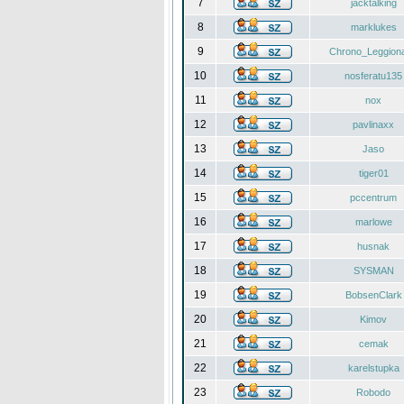
7
jacktalking
8
marklukes
9
Chrono_Leggiona
10
nosferatu135
11
nox
12
pavlinaxx
13
Jaso
14
tiger01
15
pccentrum
16
marlowe
17
husnak
18
SYSMAN
19
BobsenClark
20
Kimov
21
cemak
22
karelstupka
23
Robodo