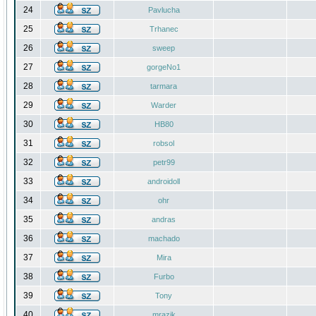
24
Pavlucha
25
Trhanec
26
sweep
27
gorgeNo1
28
tarmara
29
Warder
30
HB80
31
robsol
32
petr99
33
androidoll
34
ohr
35
andras
36
machado
37
Mira
38
Furbo
39
Tony
40
mrazik