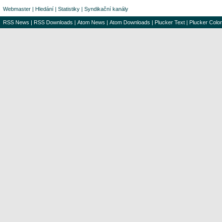
Webmaster
|
Hledání
|
Statistiky
|
Syndikační kanály
RSS News
|
RSS Downloads
|
Atom News
|
Atom Downloads
|
Plucker Text
|
Plucker Color