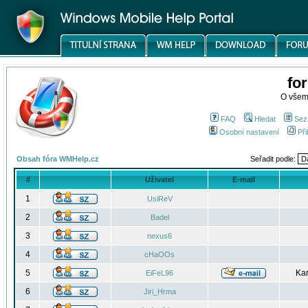
fo
O všem
FAQ
Hledat
Sez
Osobní nastavení
Při
Obsah fóra WMHelp.cz
Seřadit podle:
#
Uživatel
E-mail
1
UsiReV
2
Badel
3
nexus6
4
cHaOOs
5
Kar
EiFeL96
6
Jiri_Hrma