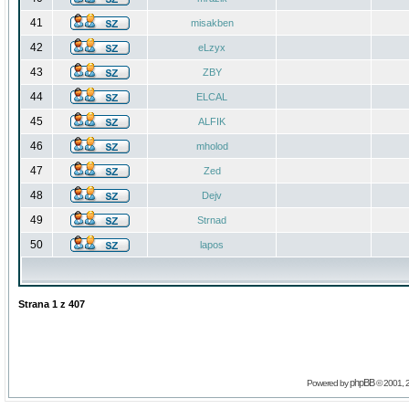
41
misakben
42
eLzyx
43
ZBY
44
ELCAL
45
ALFIK
46
mholod
47
Zed
48
Dejv
49
Strnad
50
lapos
Strana
1
z
407
phpBB
Powered by
© 2001, 