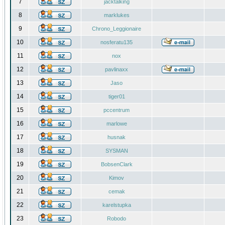
7
jacktalking
8
marklukes
9
Chrono_Leggionaire
10
nosferatu135
11
nox
12
pavlinaxx
13
Jaso
14
tiger01
15
pccentrum
16
marlowe
17
husnak
18
SYSMAN
19
BobsenClark
20
Kimov
21
cemak
22
karelstupka
23
Robodo