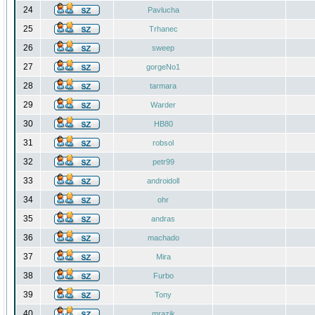
24
Pavlucha
25
Trhanec
26
sweep
27
gorgeNo1
28
tarmara
29
Warder
30
HB80
31
robsol
32
petr99
33
androidoll
34
ohr
35
andras
36
machado
37
Mira
38
Furbo
39
Tony
40
mrazik