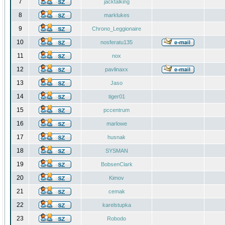
7
jacktalking
8
marklukes
9
Chrono_Leggionaire
10
nosferatu135
11
nox
12
pavlinaxx
13
Jaso
14
tiger01
15
pccentrum
16
marlowe
17
husnak
18
SYSMAN
19
BobsenClark
20
Kimov
21
cemak
22
karelstupka
23
Robodo