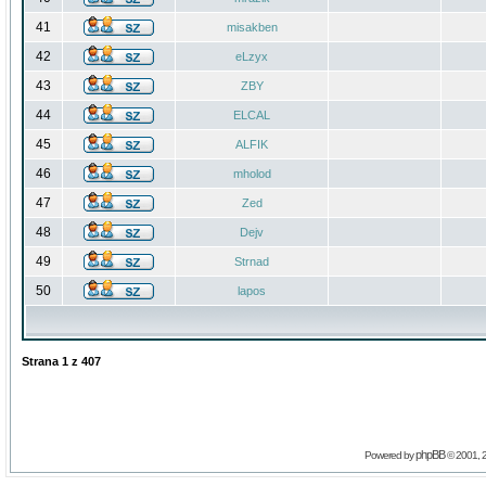
41
misakben
42
eLzyx
43
ZBY
44
ELCAL
45
ALFIK
46
mholod
47
Zed
48
Dejv
49
Strnad
50
lapos
Strana
1
z
407
phpBB
Powered by
© 2001, 