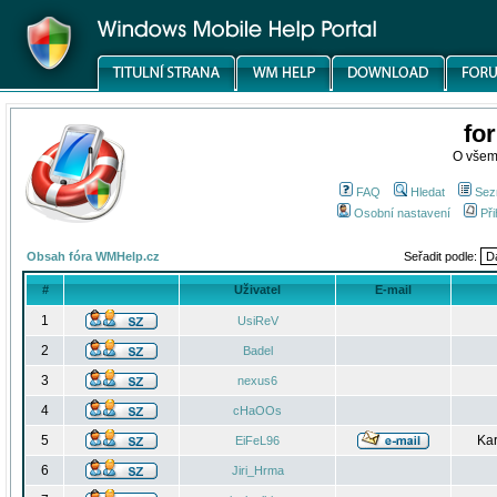
fo
O všem
FAQ
Hledat
Sez
Osobní nastavení
Při
Obsah fóra WMHelp.cz
Seřadit podle:
#
Uživatel
E-mail
1
UsiReV
2
Badel
3
nexus6
4
cHaOOs
5
Kar
EiFeL96
6
Jiri_Hrma