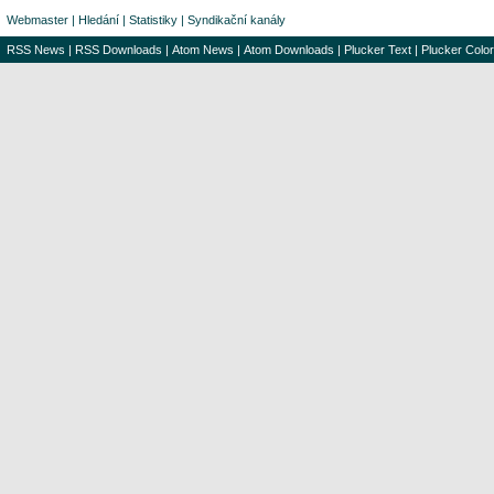
Webmaster
|
Hledání
|
Statistiky
|
Syndikační kanály
RSS News
|
RSS Downloads
|
Atom News
|
Atom Downloads
|
Plucker Text
|
Plucker Color