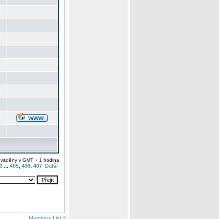
uváděny v GMT + 1 hodina
3
...
405
,
406
,
407
Další
Members List ©