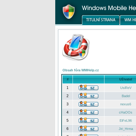
Obsah fóra WMHelp.cz
#
Uživatel
1
UsiReV
2
Badel
3
nexus6
4
cHaOOs
5
EiFeL96
6
Jiri_Hrma