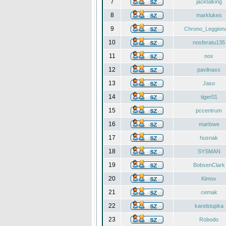
7
jacktalking
8
marklukes
9
Chrono_Leggiona
10
nosferatu135
11
nox
12
pavlinaxx
13
Jaso
14
tiger01
15
pccentrum
16
marlowe
17
husnak
18
SYSMAN
19
BobsenClark
20
Kimov
21
cemak
22
karelstupka
23
Robodo