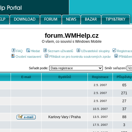
forum.WMHelp.cz
O všem, co souvisí s Windows Mobile
FAQ
Hledat
Seznam uživatelů
Uživatelské skupiny
Registrac
Osobní nastavení
Přihlásit se pro kontrolu soukromých zpráv
Přihlášen
Seřadit podle:
Směr seřazení
E-mail
Bydliště
Registrace
Příspěvky
65
2.5. 2007
271
2.5. 2007
27
2.5. 2007
37
10.5. 2007
Karlovy Vary / Praha
88
13.5. 2007
3
17.5. 2007