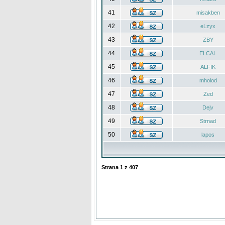
41
misakben
42
eLzyx
43
ZBY
44
ELCAL
45
ALFIK
46
mholod
47
Zed
48
Dejv
49
Strnad
50
lapos
Strana
1
z
407