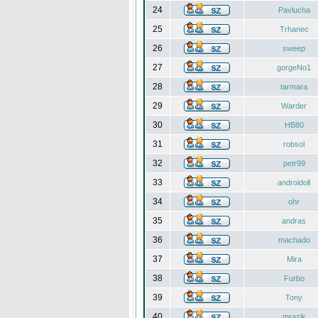
24
Pavlucha
25
Trhanec
26
sweep
27
gorgeNo1
28
tarmara
29
Warder
30
HB80
31
robsol
32
petr99
33
androidoll
34
ohr
35
andras
36
machado
37
Mira
38
Furbo
39
Tony
40
mrazik