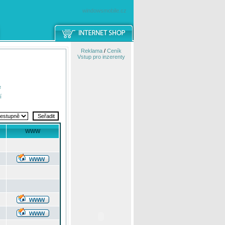
windowsmobile.cz
Reklama
/
Ceník
Vstup pro inzerenty
e
í
WWW