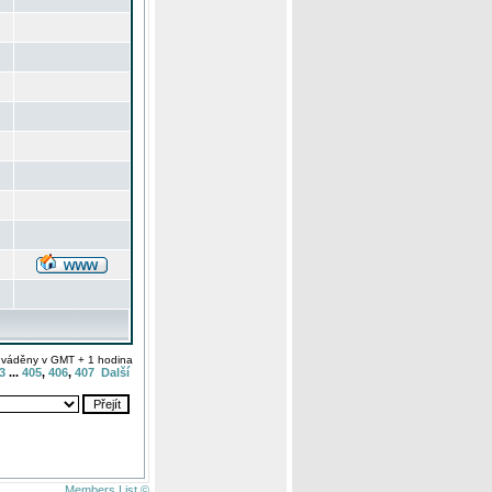
uváděny v GMT + 1 hodina
3
...
405
,
406
,
407
Další
Members List ©