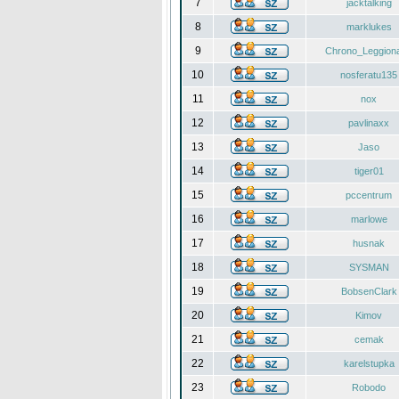
7
jacktalking
8
marklukes
9
Chrono_Leggiona
10
nosferatu135
11
nox
12
pavlinaxx
13
Jaso
14
tiger01
15
pccentrum
16
marlowe
17
husnak
18
SYSMAN
19
BobsenClark
20
Kimov
21
cemak
22
karelstupka
23
Robodo