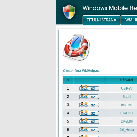
Obsah fóra WMHelp.cz
#
Uživatel
1
UsiReV
2
Badel
3
nexus6
4
cHaOOs
5
EiFeL96
6
Jiri_Hrma