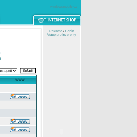
windowsmobile.cz
Reklama
/
Ceník
Vstup pro inzerenty
e
í
WWW