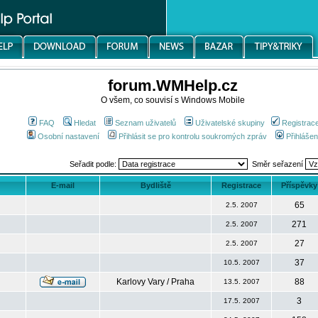
forum.WMHelp.cz
O všem, co souvisí s Windows Mobile
FAQ
Hledat
Seznam uživatelů
Uživatelské skupiny
Registrac
Osobní nastavení
Přihlásit se pro kontrolu soukromých zpráv
Přihlášen
Seřadit podle:
Směr seřazení
E-mail
Bydliště
Registrace
Příspěvky
65
2.5. 2007
271
2.5. 2007
27
2.5. 2007
37
10.5. 2007
Karlovy Vary / Praha
88
13.5. 2007
3
17.5. 2007