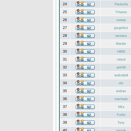
24
Pavlucha
25
Trhanec
26
sweep
27
gorgeNo1
28
tarmara
29
Warder
30
HB80
31
robsol
32
petr99
33
androidoll
34
ohr
35
andras
36
machado
37
Mira
38
Furbo
39
Tony
40
mrazik