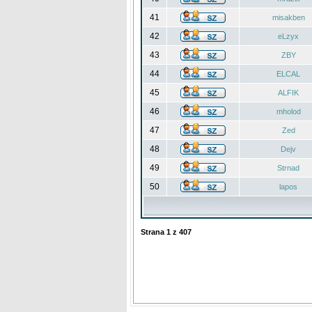
41
misakben
42
eLzyx
43
ZBY
44
ELCAL
45
ALFIK
46
mholod
47
Zed
48
Dejv
49
Strnad
50
lapos
Strana
1
z
407