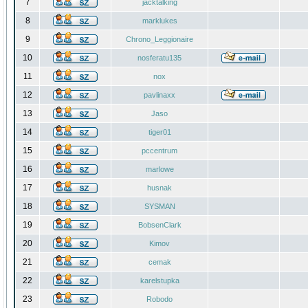
7
jacktalking
8
marklukes
9
Chrono_Leggionaire
10
nosferatu135
11
nox
12
pavlinaxx
13
Jaso
14
tiger01
15
pccentrum
16
marlowe
17
husnak
18
SYSMAN
19
BobsenClark
20
Kimov
21
cemak
22
karelstupka
23
Robodo