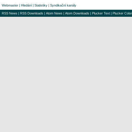
Webmaster
|
Hledání
|
Statistiky
|
Syndikační kanály
RSS News
|
RSS Downloads
|
Atom News
|
Atom Downloads
|
Plucker Text
|
Plucker Color