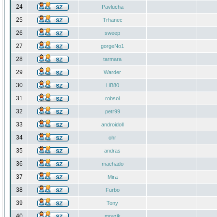
24
Pavlucha
25
Trhanec
26
sweep
27
gorgeNo1
28
tarmara
29
Warder
30
HB80
31
robsol
32
petr99
33
androidoll
34
ohr
35
andras
36
machado
37
Mira
38
Furbo
39
Tony
40
mrazik