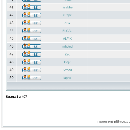
41
misakben
42
eLzyx
43
ZBY
44
ELCAL
45
ALFIK
46
mholod
47
Zed
48
Dejv
49
Strnad
50
lapos
Strana
1
z
407
phpBB
Powered by
© 2001, 