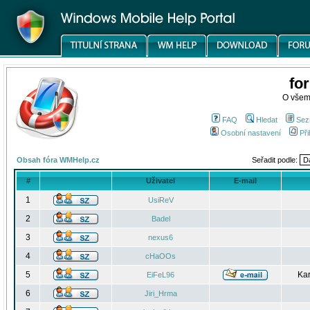
fo
O všem
FAQ
Hledat
Sez
Osobní nastavení
Při
Obsah fóra WMHelp.cz
Seřadit podle:
#
Uživatel
E-mail
1
UsiReV
2
Badel
3
nexus6
4
cHaOOs
5
Kar
EiFeL96
6
Jiri_Hrma