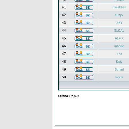
41
misakben
42
eLzyx
43
ZBY
44
ELCAL
45
ALFIK
46
mholod
47
Zed
48
Dejv
49
Strnad
50
lapos
Strana
1
z
407