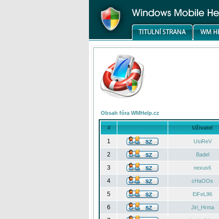
Obsah fóra WMHelp.cz
#
Uživatel
1
UsiReV
2
Badel
3
nexus6
4
cHaOOs
5
EiFeL96
6
Jiri_Hrma