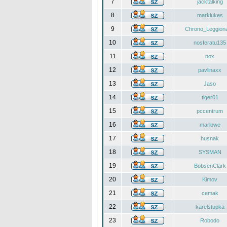
7
jacktalking
8
marklukes
9
Chrono_Leggiona
10
nosferatu135
11
nox
12
pavlinaxx
13
Jaso
14
tiger01
15
pccentrum
16
marlowe
17
husnak
18
SYSMAN
19
BobsenClark
20
Kimov
21
cemak
22
karelstupka
23
Robodo