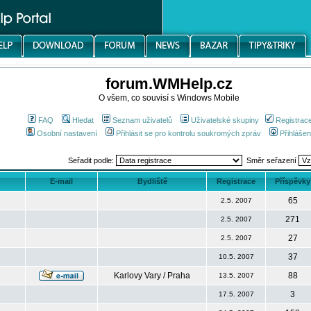
forum.WMHelp.cz
O všem, co souvisí s Windows Mobile
FAQ
Hledat
Seznam uživatelů
Uživatelské skupiny
Registrac
Osobní nastavení
Přihlásit se pro kontrolu soukromých zpráv
Přihlášen
Seřadit podle:
Směr seřazení
E-mail
Bydliště
Registrace
Příspěvky
65
2.5. 2007
271
2.5. 2007
27
2.5. 2007
37
10.5. 2007
Karlovy Vary / Praha
88
13.5. 2007
3
17.5. 2007