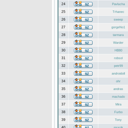
24
Pavlucha
25
Trhanec
26
sweep
27
gorgeNo1
28
tarmara
29
Warder
30
HB80
31
robsol
32
petr99
33
androidoll
34
ohr
35
andras
36
machado
37
Mira
38
Furbo
39
Tony
40
mrazik