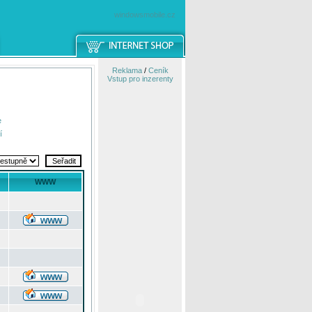
windowsmobile.cz
Reklama
/
Ceník
Vstup pro inzerenty
e
í
WWW