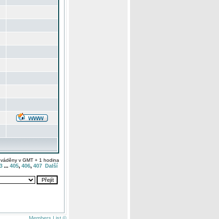
uváděny v GMT + 1 hodina
3
...
405
,
406
,
407
Další
Members List ©