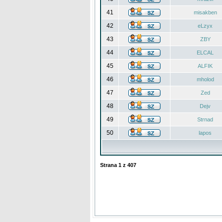
41
misakben
42
eLzyx
43
ZBY
44
ELCAL
45
ALFIK
46
mholod
47
Zed
48
Dejv
49
Strnad
50
lapos
Strana
1
z
407