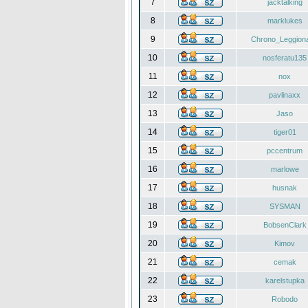
7
jacktalking
8
marklukes
9
Chrono_Leggiona
10
nosferatu135
11
nox
12
pavlinaxx
13
Jaso
14
tiger01
15
pccentrum
16
marlowe
17
husnak
18
SYSMAN
19
BobsenClark
20
Kimov
21
cemak
22
karelstupka
23
Robodo