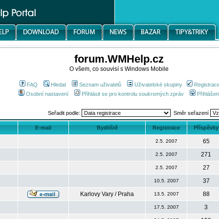
forum.WMHelp.cz
O všem, co souvisí s Windows Mobile
FAQ
Hledat
Seznam uživatelů
Uživatelské skupiny
Registrac
Osobní nastavení
Přihlásit se pro kontrolu soukromých zpráv
Přihlášen
Seřadit podle:
Směr seřazení
E-mail
Bydliště
Registrace
Příspěvky
65
2.5. 2007
271
2.5. 2007
27
2.5. 2007
37
10.5. 2007
Karlovy Vary / Praha
88
13.5. 2007
3
17.5. 2007