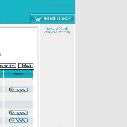
windowsmobile.cz
Reklama
/
Ceník
Vstup pro inzerenty
e
í
WWW