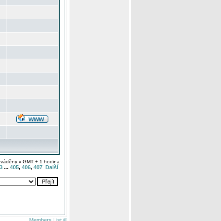
uváděny v GMT + 1 hodina
3
...
405
,
406
,
407
Další
Members List ©