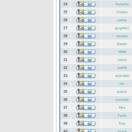
24
Pavlucha
25
Trhanec
26
sweep
27
gorgeNo1
28
tarmara
29
Warder
30
HB80
31
robsol
32
petr99
33
androidoll
34
ohr
35
andras
36
machado
37
Mira
38
Furbo
39
Tony
40
mrazik