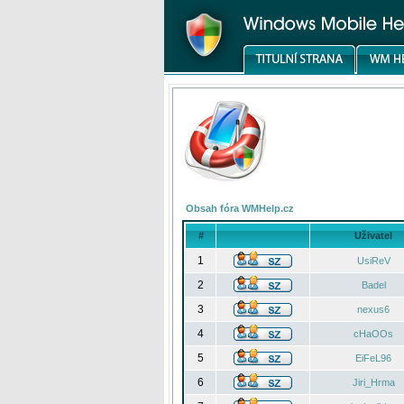
Obsah fóra WMHelp.cz
#
Uživatel
1
UsiReV
2
Badel
3
nexus6
4
cHaOOs
5
EiFeL96
6
Jiri_Hrma