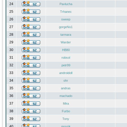
24
Pavlucha
25
Trhanec
26
sweep
27
gorgeNo1
28
tarmara
29
Warder
30
HB80
31
robsol
32
petr99
33
androidoll
34
ohr
35
andras
36
machado
37
Mira
38
Furbo
39
Tony
40
mrazik