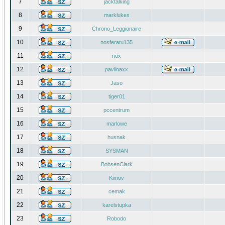
7
jacktalking
8
marklukes
9
Chrono_Leggionaire
10
nosferatu135
11
nox
12
pavlinaxx
13
Jaso
14
tiger01
15
pccentrum
16
marlowe
17
husnak
18
SYSMAN
19
BobsenClark
20
Kimov
21
cemak
22
karelstupka
23
Robodo