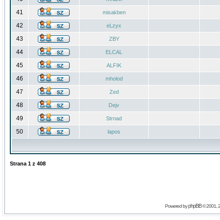
41
misakben
42
eLzyx
43
ZBY
44
ELCAL
45
ALFIK
46
mholod
47
Zed
48
Dejv
49
Strnad
50
lapos
Strana
1
z
408
phpBB
Powered by
© 2001, 