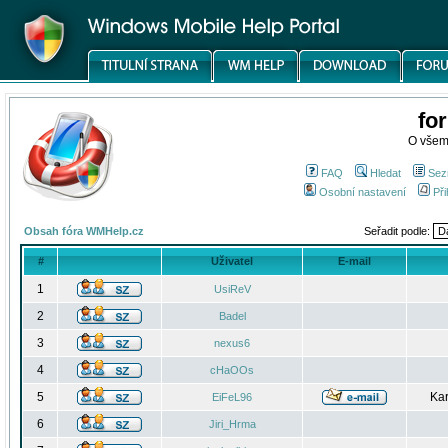
fo
O všem
FAQ
Hledat
Sez
Osobní nastavení
Při
Obsah fóra WMHelp.cz
Seřadit podle:
#
Uživatel
E-mail
1
UsiReV
2
Badel
3
nexus6
4
cHaOOs
5
Kar
EiFeL96
6
Jiri_Hrma