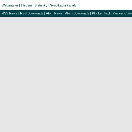
Webmaster
|
Hledání
|
Statistiky
|
Syndikační kanály
RSS News
|
RSS Downloads
|
Atom News
|
Atom Downloads
|
Plucker Text
|
Plucker Color