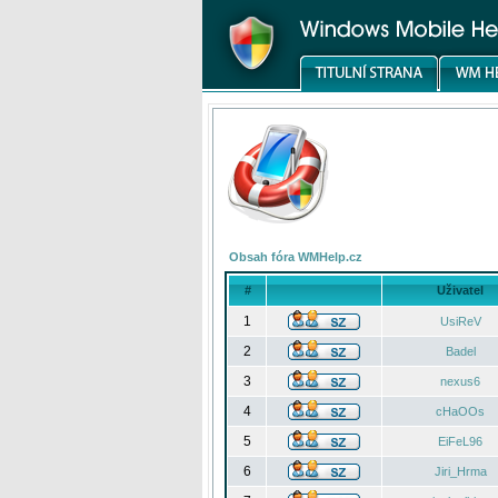
Obsah fóra WMHelp.cz
#
Uživatel
1
UsiReV
2
Badel
3
nexus6
4
cHaOOs
5
EiFeL96
6
Jiri_Hrma