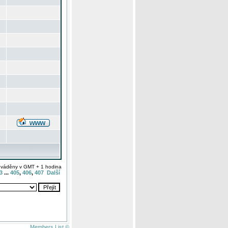
uváděny v GMT + 1 hodina
3
...
405
,
406
,
407
Další
Members List ©