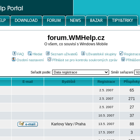
forum.WMHelp.cz
O všem, co souvisí s Windows Mobile
FAQ
Hledat
Seznam uživatelů
Uživatelské skupiny
Registrac
Osobní nastavení
Přihlásit se pro kontrolu soukromých zpráv
Přihlášen
Seřadit podle:
Směr seřazení
E-mail
Bydliště
Registrace
Příspěvky
65
2.5. 2007
271
2.5. 2007
27
2.5. 2007
37
10.5. 2007
Karlovy Vary / Praha
88
13.5. 2007
3
17.5. 2007