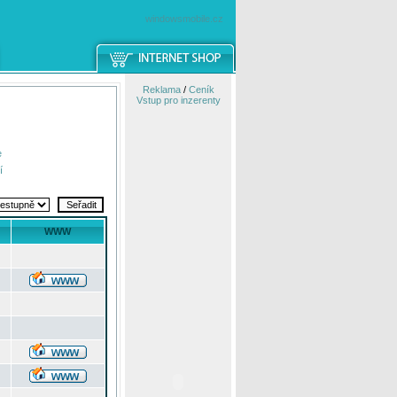
windowsmobile.cz
Reklama
/
Ceník
Vstup pro inzerenty
e
í
WWW