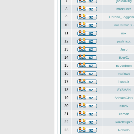
7
jacktalking
8
marklukes
9
Chrono_Leggiona
10
nosferatu135
11
nox
12
pavlinaxx
13
Jaso
14
tiger01
15
pccentrum
16
marlowe
17
husnak
18
SYSMAN
19
BobsenClark
20
Kimov
21
cemak
22
karelstupka
23
Robodo