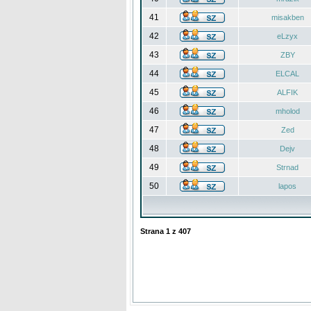
41
misakben
42
eLzyx
43
ZBY
44
ELCAL
45
ALFIK
46
mholod
47
Zed
48
Dejv
49
Strnad
50
lapos
Strana
1
z
407