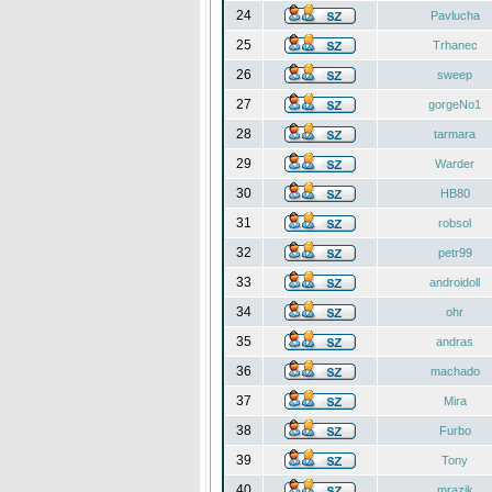
24
Pavlucha
25
Trhanec
26
sweep
27
gorgeNo1
28
tarmara
29
Warder
30
HB80
31
robsol
32
petr99
33
androidoll
34
ohr
35
andras
36
machado
37
Mira
38
Furbo
39
Tony
40
mrazik