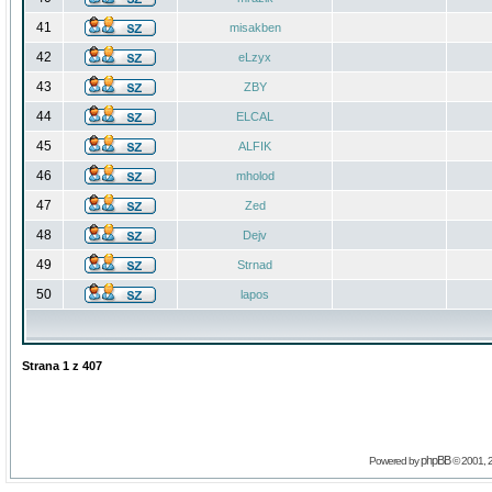
41
misakben
42
eLzyx
43
ZBY
44
ELCAL
45
ALFIK
46
mholod
47
Zed
48
Dejv
49
Strnad
50
lapos
Strana
1
z
407
phpBB
Powered by
© 2001, 