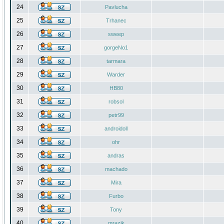
24
Pavlucha
25
Trhanec
26
sweep
27
gorgeNo1
28
tarmara
29
Warder
30
HB80
31
robsol
32
petr99
33
androidoll
34
ohr
35
andras
36
machado
37
Mira
38
Furbo
39
Tony
40
mrazik