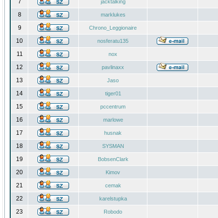
7
jacktalking
8
marklukes
9
Chrono_Leggionaire
10
nosferatu135
11
nox
12
pavlinaxx
13
Jaso
14
tiger01
15
pccentrum
16
marlowe
17
husnak
18
SYSMAN
19
BobsenClark
20
Kimov
21
cemak
22
karelstupka
23
Robodo