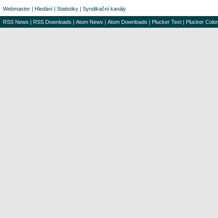
Webmaster
|
Hledání
|
Statistiky
|
Syndikační kanály
RSS News
|
RSS Downloads
|
Atom News
|
Atom Downloads
|
Plucker Text
|
Plucker Color