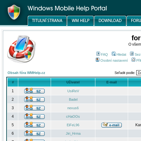
fo
O všem
FAQ
Hledat
Sez
Osobní nastavení
Při
Obsah fóra WMHelp.cz
Seřadit podle:
#
Uživatel
E-mail
1
UsiReV
2
Badel
3
nexus6
4
cHaOOs
5
Kar
EiFeL96
6
Jiri_Hrma