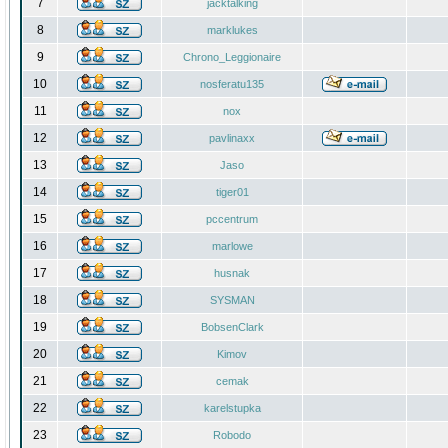
7
jacktalking
8
marklukes
9
Chrono_Leggionaire
10
nosferatu135
11
nox
12
pavlinaxx
13
Jaso
14
tiger01
15
pccentrum
16
marlowe
17
husnak
18
SYSMAN
19
BobsenClark
20
Kimov
21
cemak
22
karelstupka
23
Robodo