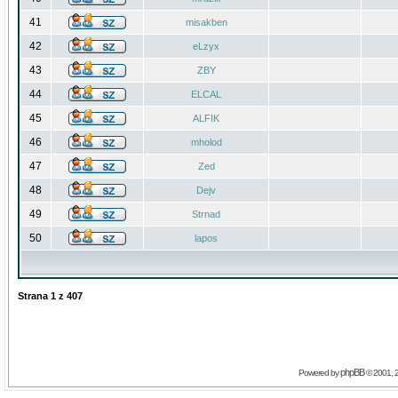
41
misakben
42
eLzyx
43
ZBY
44
ELCAL
45
ALFIK
46
mholod
47
Zed
48
Dejv
49
Strnad
50
lapos
Strana
1
z
407
phpBB
Powered by
© 2001, 