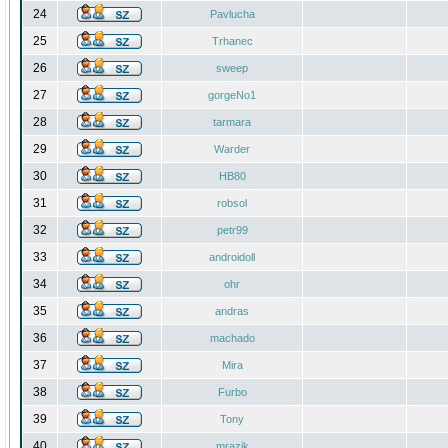
24
Pavlucha
25
Trhanec
26
sweep
27
gorgeNo1
28
tarmara
29
Warder
30
HB80
31
robsol
32
petr99
33
androidoll
34
ohr
35
andras
36
machado
37
Mira
38
Furbo
39
Tony
40
mrazik