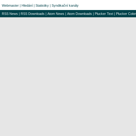
Webmaster
|
Hledání
|
Statistiky
|
Syndikační kanály
RSS News
|
RSS Downloads
|
Atom News
|
Atom Downloads
|
Plucker Text
|
Plucker Color