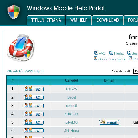
fo
O všem
FAQ
Hledat
Sez
Osobní nastavení
Při
Obsah fóra WMHelp.cz
Seřadit podle:
#
Uživatel
E-mail
1
UsiReV
2
Badel
3
nexus6
4
cHaOOs
5
Kar
EiFeL96
6
Jiri_Hrma