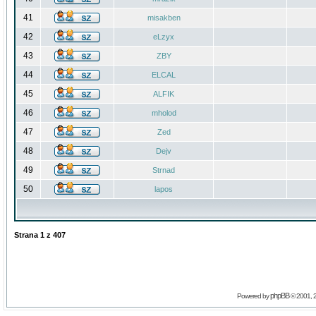
41
misakben
42
eLzyx
43
ZBY
44
ELCAL
45
ALFIK
46
mholod
47
Zed
48
Dejv
49
Strnad
50
lapos
Strana
1
z
407
phpBB
Powered by
© 2001, 