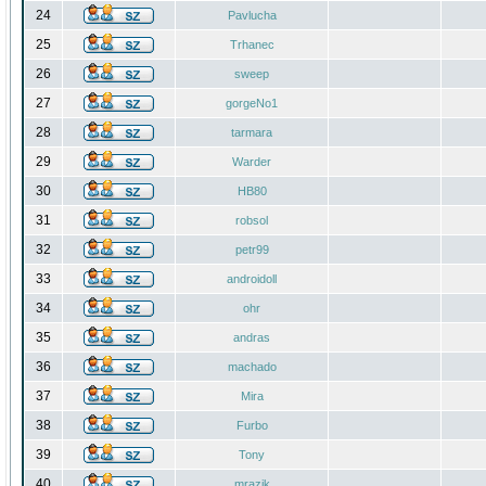
24
Pavlucha
25
Trhanec
26
sweep
27
gorgeNo1
28
tarmara
29
Warder
30
HB80
31
robsol
32
petr99
33
androidoll
34
ohr
35
andras
36
machado
37
Mira
38
Furbo
39
Tony
40
mrazik