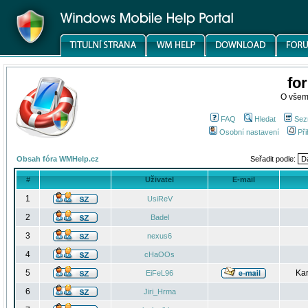
fo
O všem
FAQ
Hledat
Sez
Osobní nastavení
Při
Obsah fóra WMHelp.cz
Seřadit podle:
#
Uživatel
E-mail
1
UsiReV
2
Badel
3
nexus6
4
cHaOOs
5
Kar
EiFeL96
6
Jiri_Hrma