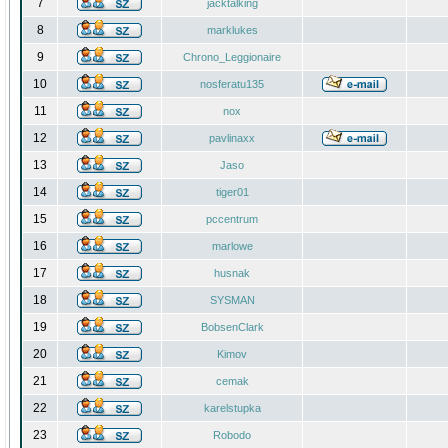
7
jacktalking
8
marklukes
9
Chrono_Leggionaire
10
nosferatu135
11
nox
12
pavlinaxx
13
Jaso
14
tiger01
15
pccentrum
16
marlowe
17
husnak
18
SYSMAN
19
BobsenClark
20
Kimov
21
cemak
22
karelstupka
23
Robodo