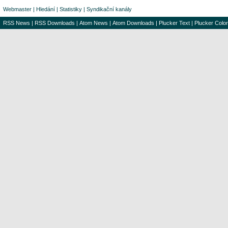
Webmaster
|
Hledání
|
Statistiky
|
Syndikační kanály
RSS News
|
RSS Downloads
|
Atom News
|
Atom Downloads
|
Plucker Text
|
Plucker Color