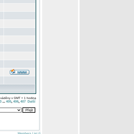
uváděny v GMT + 1 hodina
3
...
405
,
406
,
407
Další
Members List ©