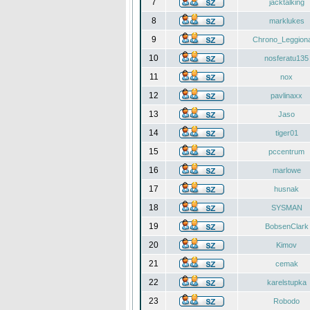
7
jacktalking
8
marklukes
9
Chrono_Leggiona
10
nosferatu135
11
nox
12
pavlinaxx
13
Jaso
14
tiger01
15
pccentrum
16
marlowe
17
husnak
18
SYSMAN
19
BobsenClark
20
Kimov
21
cemak
22
karelstupka
23
Robodo