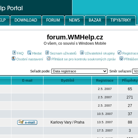
forum.WMHelp.cz
O všem, co souvisí s Windows Mobile
FAQ
Hledat
Seznam uživatelů
Uživatelské skupiny
Registrac
Osobní nastavení
Přihlásit se pro kontrolu soukromých zpráv
Přihlášen
Seřadit podle:
Směr seřazení
E-mail
Bydliště
Registrace
Příspěvky
65
2.5. 2007
271
2.5. 2007
27
2.5. 2007
37
10.5. 2007
Karlovy Vary / Praha
88
13.5. 2007
3
17.5. 2007