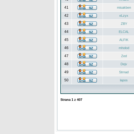
41
misakben
42
eLzyx
43
ZBY
44
ELCAL
45
ALFIK
46
mholod
47
Zed
48
Dejv
49
Strnad
50
lapos
Strana
1
z
407