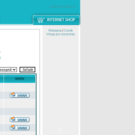
windowsmobile.cz
Reklama
/
Ceník
Vstup pro inzerenty
e
í
WWW