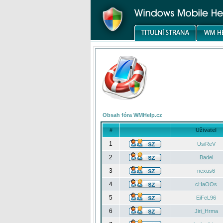
Obsah fóra WMHelp.cz
#
Uživatel
1
UsiReV
2
Badel
3
nexus6
4
cHaOOs
5
EiFeL96
6
Jiri_Hrma