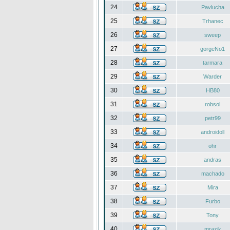
24
Pavlucha
25
Trhanec
26
sweep
27
gorgeNo1
28
tarmara
29
Warder
30
HB80
31
robsol
32
petr99
33
androidoll
34
ohr
35
andras
36
machado
37
Mira
38
Furbo
39
Tony
40
mrazik