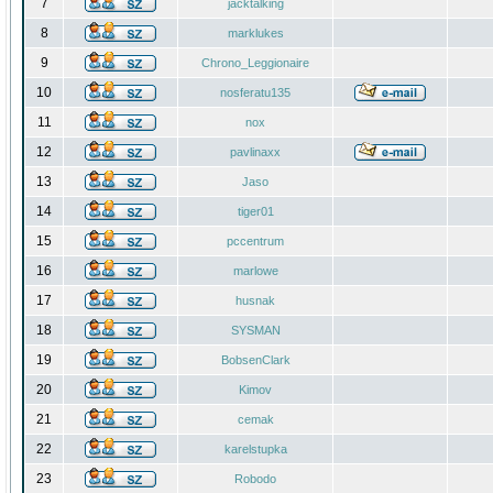
7
jacktalking
8
marklukes
9
Chrono_Leggionaire
10
nosferatu135
11
nox
12
pavlinaxx
13
Jaso
14
tiger01
15
pccentrum
16
marlowe
17
husnak
18
SYSMAN
19
BobsenClark
20
Kimov
21
cemak
22
karelstupka
23
Robodo