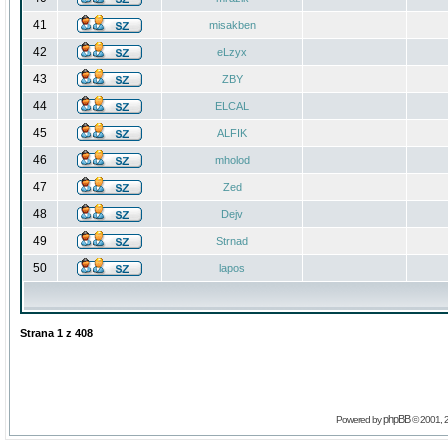
41
misakben
42
eLzyx
43
ZBY
44
ELCAL
45
ALFIK
46
mholod
47
Zed
48
Dejv
49
Strnad
50
lapos
Strana
1
z
408
phpBB
Powered by
© 2001, 