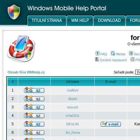
fo
O všem
FAQ
Hledat
Sez
Osobní nastavení
Při
Obsah fóra WMHelp.cz
Seřadit podle:
#
Uživatel
E-mail
1
UsiReV
2
Badel
3
nexus6
4
cHaOOs
5
Kar
EiFeL96
6
Jiri_Hrma