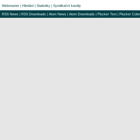
Webmaster
|
Hledání
|
Statistiky
|
Syndikační kanály
RSS News
|
RSS Downloads
|
Atom News
|
Atom Downloads
|
Plucker Text
|
Plucker Color