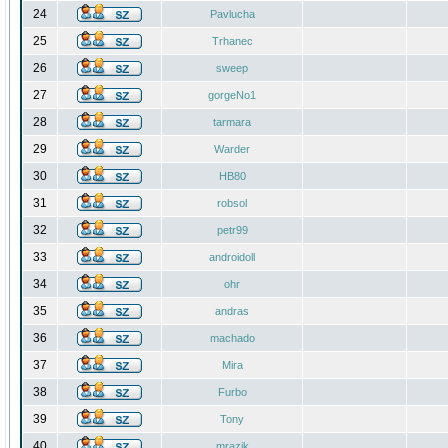
24
Pavlucha
25
Trhanec
26
sweep
27
gorgeNo1
28
tarmara
29
Warder
30
HB80
31
robsol
32
petr99
33
androidoll
34
ohr
35
andras
36
machado
37
Mira
38
Furbo
39
Tony
40
mrazik