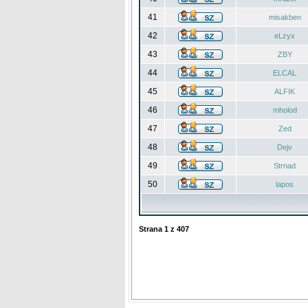
41
misakben
42
eLzyx
43
ZBY
44
ELCAL
45
ALFIK
46
mholod
47
Zed
48
Dejv
49
Strnad
50
lapos
Strana
1
z
407