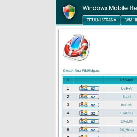
Obsah fóra WMHelp.cz
#
Uživatel
1
UsiReV
2
Badel
3
nexus6
4
cHaOOs
5
EiFeL96
6
Jiri_Hrma