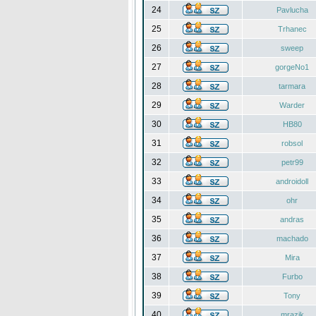
24
Pavlucha
25
Trhanec
26
sweep
27
gorgeNo1
28
tarmara
29
Warder
30
HB80
31
robsol
32
petr99
33
androidoll
34
ohr
35
andras
36
machado
37
Mira
38
Furbo
39
Tony
40
mrazik