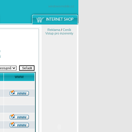
windowsmobile.cz
Reklama
/
Ceník
Vstup pro inzerenty
e
í
WWW