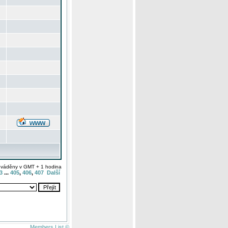
uváděny v GMT + 1 hodina
3
...
405
,
406
,
407
Další
Members List ©