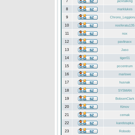
7
jacktalking
8
marklukes
9
Chrono_Leggiona
10
nosferatu135
11
nox
12
pavlinaxx
13
Jaso
14
tiger01
15
pccentrum
16
marlowe
17
husnak
18
SYSMAN
19
BobsenClark
20
Kimov
21
cemak
22
karelstupka
23
Robodo