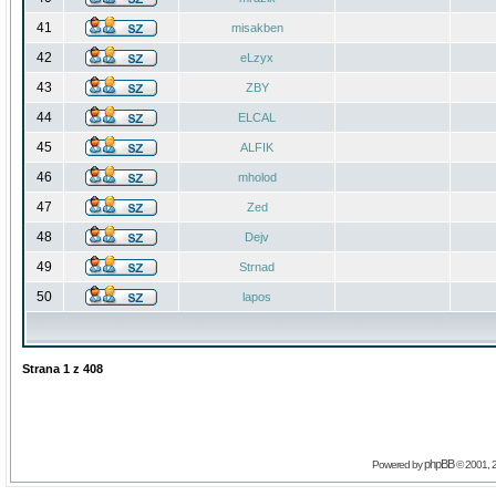
41
misakben
42
eLzyx
43
ZBY
44
ELCAL
45
ALFIK
46
mholod
47
Zed
48
Dejv
49
Strnad
50
lapos
Strana
1
z
408
phpBB
Powered by
© 2001, 