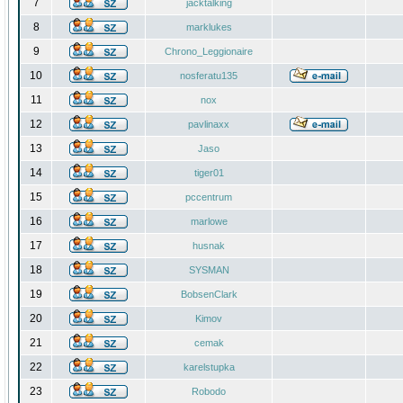
7
jacktalking
8
marklukes
9
Chrono_Leggionaire
10
nosferatu135
11
nox
12
pavlinaxx
13
Jaso
14
tiger01
15
pccentrum
16
marlowe
17
husnak
18
SYSMAN
19
BobsenClark
20
Kimov
21
cemak
22
karelstupka
23
Robodo