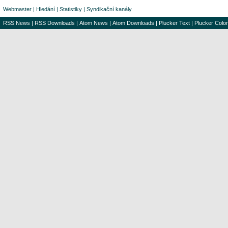
Webmaster
|
Hledání
|
Statistiky
|
Syndikační kanály
RSS News
|
RSS Downloads
|
Atom News
|
Atom Downloads
|
Plucker Text
|
Plucker Color