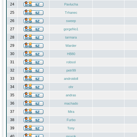
24
Pavlucha
25
Trhanec
26
sweep
27
gorgeNo1
28
tarmara
29
Warder
30
HB80
31
robsol
32
petr99
33
androidoll
34
ohr
35
andras
36
machado
37
Mira
38
Furbo
39
Tony
40
mrazik