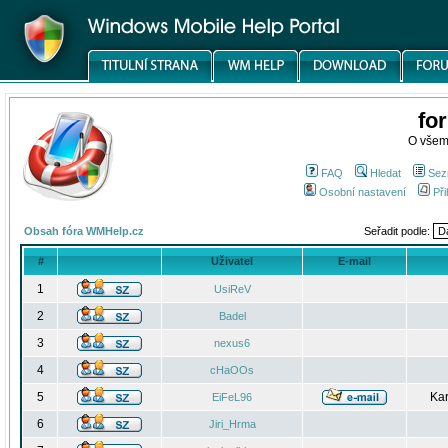
fo
O všem
FAQ
Hledat
Sez
Osobní nastavení
Při
Obsah fóra WMHelp.cz
Seřadit podle:
#
Uživatel
E-mail
1
UsiReV
2
Badel
3
nexus6
4
cHaOOs
5
Kar
EiFeL96
6
Jiri_Hrma