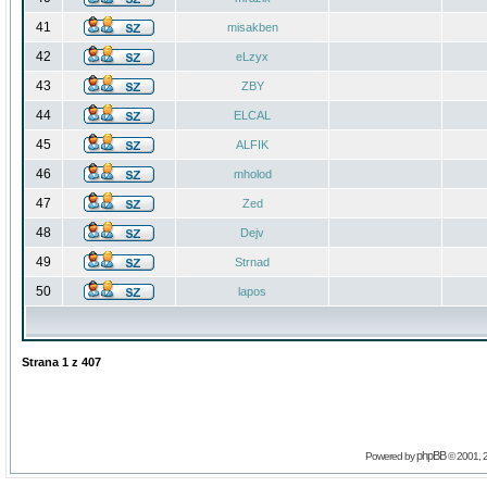
41
misakben
42
eLzyx
43
ZBY
44
ELCAL
45
ALFIK
46
mholod
47
Zed
48
Dejv
49
Strnad
50
lapos
Strana
1
z
407
phpBB
Powered by
© 2001, 