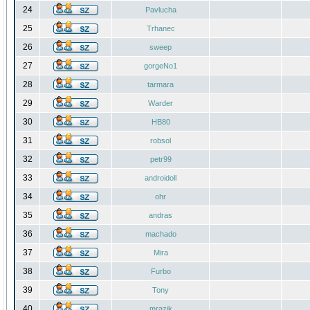
24
Pavlucha
25
Trhanec
26
sweep
27
gorgeNo1
28
tarmara
29
Warder
30
HB80
31
robsol
32
petr99
33
androidoll
34
ohr
35
andras
36
machado
37
Mira
38
Furbo
39
Tony
40
mrazik