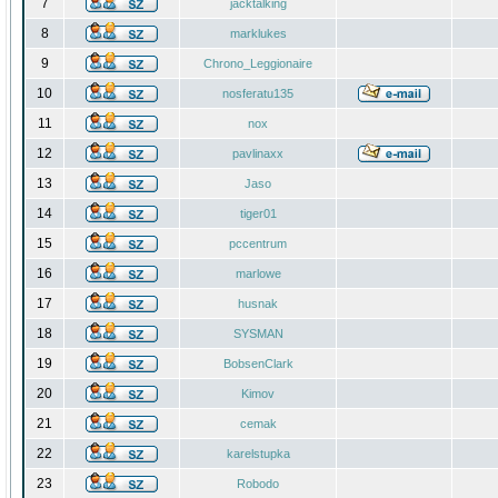
7
jacktalking
8
marklukes
9
Chrono_Leggionaire
10
nosferatu135
11
nox
12
pavlinaxx
13
Jaso
14
tiger01
15
pccentrum
16
marlowe
17
husnak
18
SYSMAN
19
BobsenClark
20
Kimov
21
cemak
22
karelstupka
23
Robodo