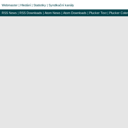
Webmaster
|
Hledání
|
Statistiky
|
Syndikační kanály
RSS News
|
RSS Downloads
|
Atom News
|
Atom Downloads
|
Plucker Text
|
Plucker Color