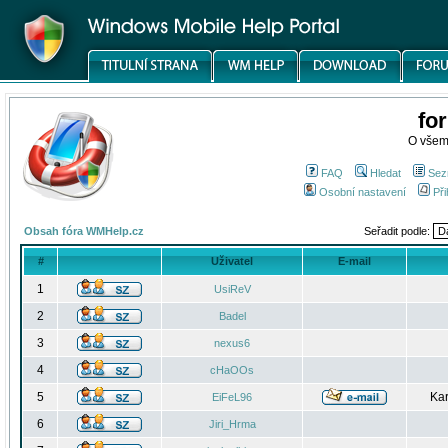
fo
O všem
FAQ
Hledat
Sez
Osobní nastavení
Při
Obsah fóra WMHelp.cz
Seřadit podle:
#
Uživatel
E-mail
1
UsiReV
2
Badel
3
nexus6
4
cHaOOs
5
Kar
EiFeL96
6
Jiri_Hrma