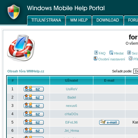
fo
O všem
FAQ
Hledat
Sez
Osobní nastavení
Při
Obsah fóra WMHelp.cz
Seřadit podle:
#
Uživatel
E-mail
1
UsiReV
2
Badel
3
nexus6
4
cHaOOs
5
Kar
EiFeL96
6
Jiri_Hrma