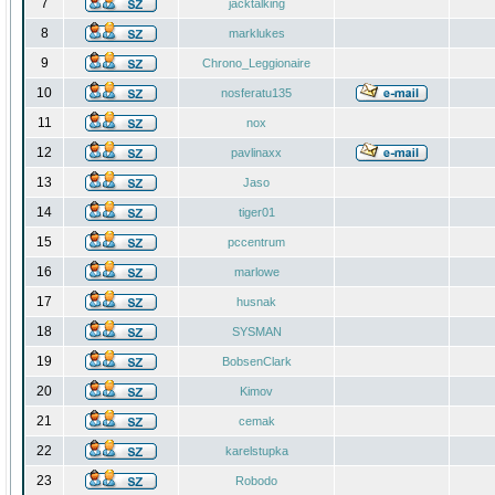
7
jacktalking
8
marklukes
9
Chrono_Leggionaire
10
nosferatu135
11
nox
12
pavlinaxx
13
Jaso
14
tiger01
15
pccentrum
16
marlowe
17
husnak
18
SYSMAN
19
BobsenClark
20
Kimov
21
cemak
22
karelstupka
23
Robodo