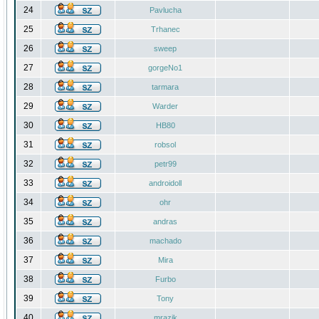
24
Pavlucha
25
Trhanec
26
sweep
27
gorgeNo1
28
tarmara
29
Warder
30
HB80
31
robsol
32
petr99
33
androidoll
34
ohr
35
andras
36
machado
37
Mira
38
Furbo
39
Tony
40
mrazik