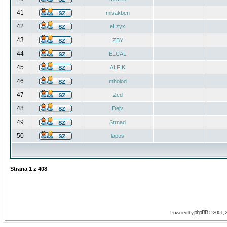
41
misakben
42
eLzyx
43
ZBY
44
ELCAL
45
ALFIK
46
mholod
47
Zed
48
Dejv
49
Strnad
50
lapos
Strana
1
z
408
phpBB
Powered by
© 2001, 