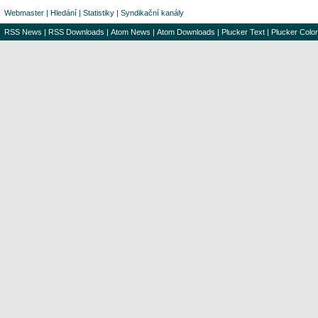
Webmaster
|
Hledání
|
Statistiky
|
Syndikační kanály
RSS News
|
RSS Downloads
|
Atom News
|
Atom Downloads
|
Plucker Text
|
Plucker Color