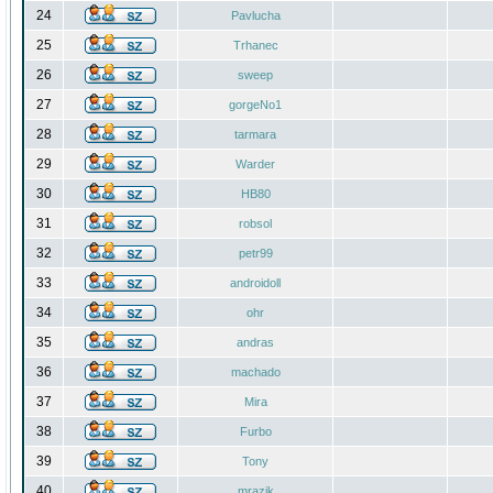
24
Pavlucha
25
Trhanec
26
sweep
27
gorgeNo1
28
tarmara
29
Warder
30
HB80
31
robsol
32
petr99
33
androidoll
34
ohr
35
andras
36
machado
37
Mira
38
Furbo
39
Tony
40
mrazik