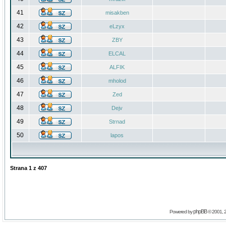
41
misakben
42
eLzyx
43
ZBY
44
ELCAL
45
ALFIK
46
mholod
47
Zed
48
Dejv
49
Strnad
50
lapos
Strana
1
z
407
phpBB
Powered by
© 2001, 