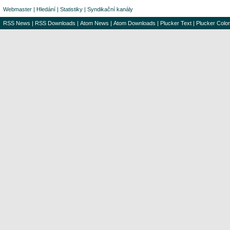
Webmaster
|
Hledání
|
Statistiky
|
Syndikační kanály
RSS News
|
RSS Downloads
|
Atom News
|
Atom Downloads
|
Plucker Text
|
Plucker Color