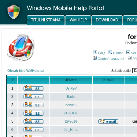
fo
O všem
FAQ
Hledat
Sez
Osobní nastavení
Při
Obsah fóra WMHelp.cz
Seřadit podle:
#
Uživatel
E-mail
1
UsiReV
2
Badel
3
nexus6
4
cHaOOs
5
Kar
EiFeL96
6
Jiri_Hrma