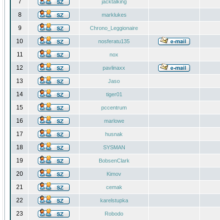
7
jacktalking
8
marklukes
9
Chrono_Leggionaire
10
nosferatu135
11
nox
12
pavlinaxx
13
Jaso
14
tiger01
15
pccentrum
16
marlowe
17
husnak
18
SYSMAN
19
BobsenClark
20
Kimov
21
cemak
22
karelstupka
23
Robodo