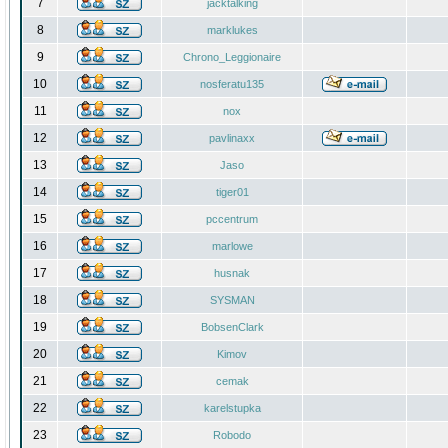
7
jacktalking
8
marklukes
9
Chrono_Leggionaire
10
nosferatu135
11
nox
12
pavlinaxx
13
Jaso
14
tiger01
15
pccentrum
16
marlowe
17
husnak
18
SYSMAN
19
BobsenClark
20
Kimov
21
cemak
22
karelstupka
23
Robodo