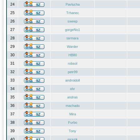
24
Pavlucha
25
Trhanec
26
sweep
27
gorgeNo1
28
tarmara
29
Warder
30
HB80
31
robsol
32
petr99
33
androidoll
34
ohr
35
andras
36
machado
37
Mira
38
Furbo
39
Tony
40
mrazik