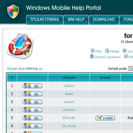
fo
O všem
FAQ
Hledat
Sez
Osobní nastavení
Při
Obsah fóra WMHelp.cz
Seřadit podle:
#
Uživatel
E-mail
1
UsiReV
2
Badel
3
nexus6
4
cHaOOs
5
Kar
EiFeL96
6
Jiri_Hrma