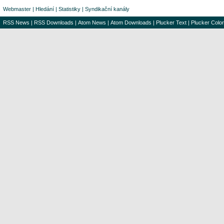
Webmaster
|
Hledání
|
Statistiky
|
Syndikační kanály
RSS News
|
RSS Downloads
|
Atom News
|
Atom Downloads
|
Plucker Text
|
Plucker Color