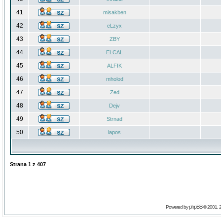
41
misakben
42
eLzyx
43
ZBY
44
ELCAL
45
ALFIK
46
mholod
47
Zed
48
Dejv
49
Strnad
50
lapos
Strana
1
z
407
phpBB
Powered by
© 2001, 