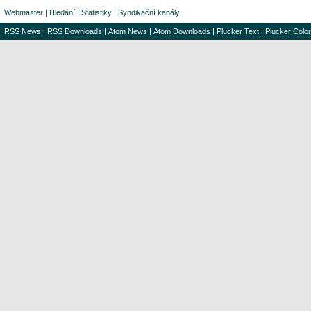
Webmaster
|
Hledání
|
Statistiky
|
Syndikační kanály
RSS News
|
RSS Downloads
|
Atom News
|
Atom Downloads
|
Plucker Text
|
Plucker Color