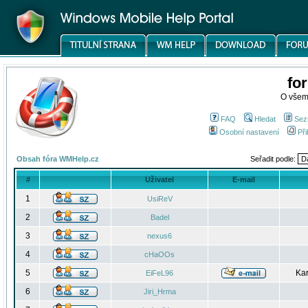
fo
O všem
FAQ
Hledat
Sez
Osobní nastavení
Při
Obsah fóra WMHelp.cz
Seřadit podle:
#
Uživatel
E-mail
1
UsiReV
2
Badel
3
nexus6
4
cHaOOs
5
Kar
EiFeL96
6
Jiri_Hrma