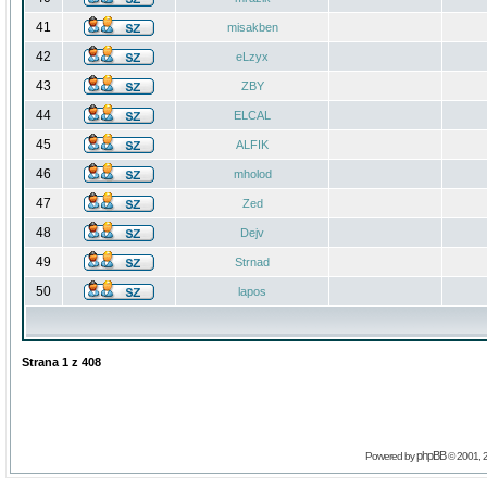
41
misakben
42
eLzyx
43
ZBY
44
ELCAL
45
ALFIK
46
mholod
47
Zed
48
Dejv
49
Strnad
50
lapos
Strana
1
z
408
phpBB
Powered by
© 2001, 