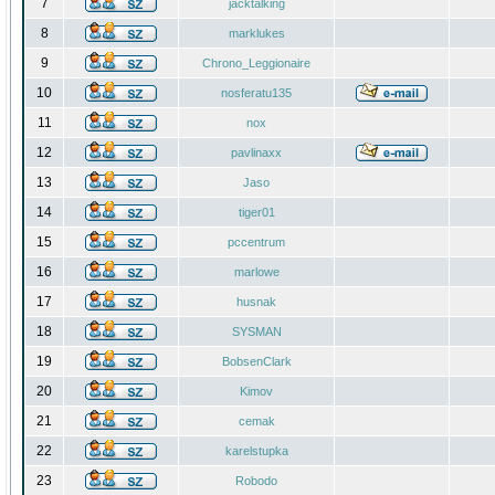
7
jacktalking
8
marklukes
9
Chrono_Leggionaire
10
nosferatu135
11
nox
12
pavlinaxx
13
Jaso
14
tiger01
15
pccentrum
16
marlowe
17
husnak
18
SYSMAN
19
BobsenClark
20
Kimov
21
cemak
22
karelstupka
23
Robodo