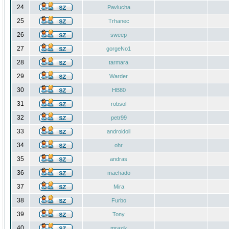
24
Pavlucha
25
Trhanec
26
sweep
27
gorgeNo1
28
tarmara
29
Warder
30
HB80
31
robsol
32
petr99
33
androidoll
34
ohr
35
andras
36
machado
37
Mira
38
Furbo
39
Tony
40
mrazik