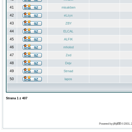
41
misakben
42
eLzyx
43
ZBY
44
ELCAL
45
ALFIK
46
mholod
47
Zed
48
Dejv
49
Strnad
50
lapos
Strana
1
z
407
phpBB
Powered by
© 2001, 