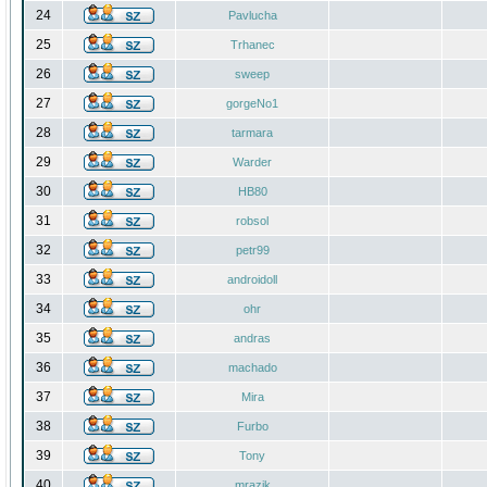
24
Pavlucha
25
Trhanec
26
sweep
27
gorgeNo1
28
tarmara
29
Warder
30
HB80
31
robsol
32
petr99
33
androidoll
34
ohr
35
andras
36
machado
37
Mira
38
Furbo
39
Tony
40
mrazik