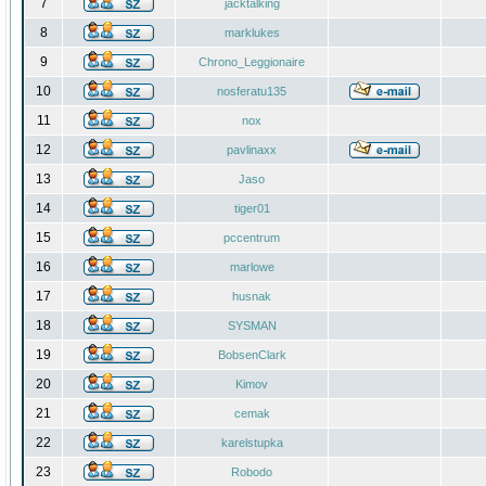
7
jacktalking
8
marklukes
9
Chrono_Leggionaire
10
nosferatu135
11
nox
12
pavlinaxx
13
Jaso
14
tiger01
15
pccentrum
16
marlowe
17
husnak
18
SYSMAN
19
BobsenClark
20
Kimov
21
cemak
22
karelstupka
23
Robodo