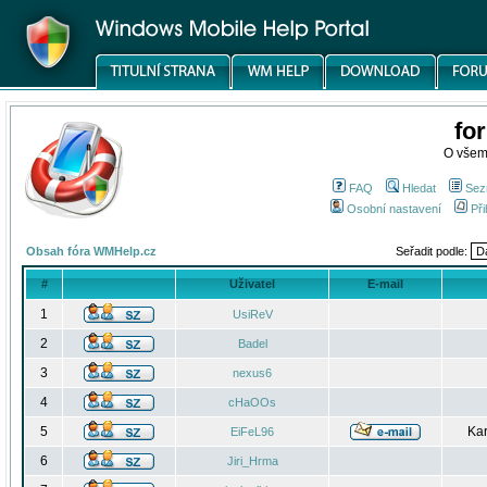
fo
O všem
FAQ
Hledat
Sez
Osobní nastavení
Při
Obsah fóra WMHelp.cz
Seřadit podle:
#
Uživatel
E-mail
1
UsiReV
2
Badel
3
nexus6
4
cHaOOs
5
Kar
EiFeL96
6
Jiri_Hrma