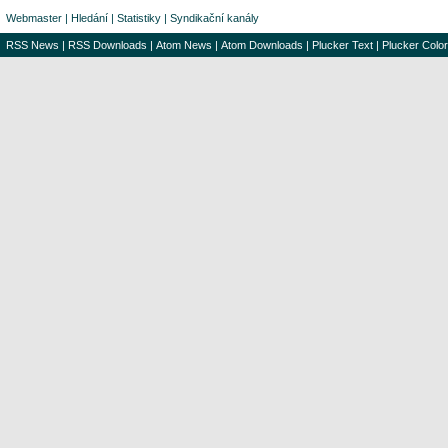
Webmaster
|
Hledání
|
Statistiky
|
Syndikační kanály
RSS News
|
RSS Downloads
|
Atom News
|
Atom Downloads
|
Plucker Text
|
Plucker Color