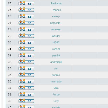
24
Pavlucha
25
Trhanec
26
sweep
27
gorgeNo1
28
tarmara
29
Warder
30
HB80
31
robsol
32
petr99
33
androidoll
34
ohr
35
andras
36
machado
37
Mira
38
Furbo
39
Tony
40
mrazik