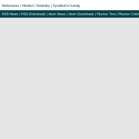
Webmaster
|
Hledání
|
Statistiky
|
Syndikační kanály
RSS News
|
RSS Downloads
|
Atom News
|
Atom Downloads
|
Plucker Text
|
Plucker Color