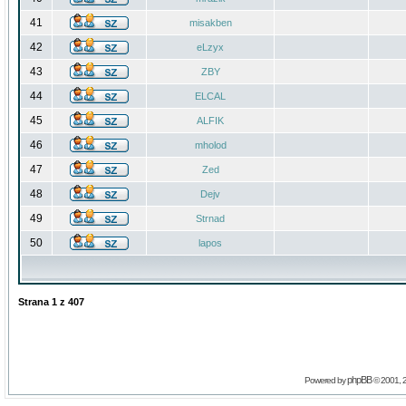
41
misakben
42
eLzyx
43
ZBY
44
ELCAL
45
ALFIK
46
mholod
47
Zed
48
Dejv
49
Strnad
50
lapos
Strana
1
z
407
phpBB
Powered by
© 2001, 