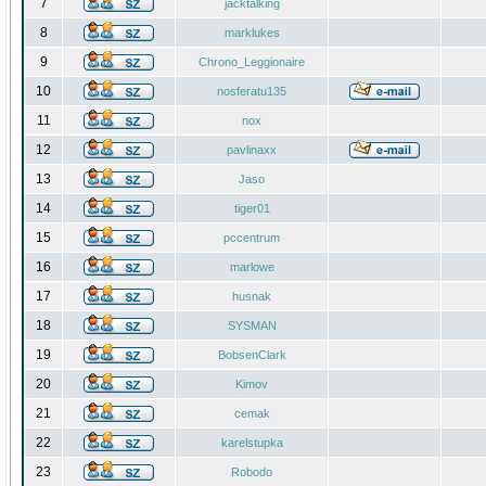
7
jacktalking
8
marklukes
9
Chrono_Leggionaire
10
nosferatu135
11
nox
12
pavlinaxx
13
Jaso
14
tiger01
15
pccentrum
16
marlowe
17
husnak
18
SYSMAN
19
BobsenClark
20
Kimov
21
cemak
22
karelstupka
23
Robodo