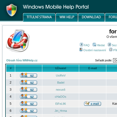
fo
O všem
FAQ
Hledat
Sez
Osobní nastavení
Při
Obsah fóra WMHelp.cz
Seřadit podle:
#
Uživatel
E-mail
1
UsiReV
2
Badel
3
nexus6
4
cHaOOs
5
Kar
EiFeL96
6
Jiri_Hrma